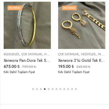
İNDIRIMLI
İNDIRIMLI
,
,
,
,
,
,
BİLEKLİKLER
ÇOK SATANLAR
HEDIYELER
ÇOK SATANLAR
İNDIRIMLI ÜRÜNLER
HEDIYELER
ÖZEL SERİLER
İNDIRIMLI ÜRÜNLER
Xeneora Pan-Dora Tek Sıra Taşlı Kelepçe Bileklik
Xeneora 3’lü Gold Tek Kulak Küpe Seti
675.00
₺
195.00
₺
799.00
₺
245.00
₺
Kdv Dahil Toplam Fiyat
Kdv Dahil Toplam Fiyat