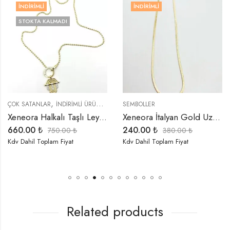
İNDIRIMLI
İNDIRIMLI
STOKTA KALMADI
,
,
,
,
,
,
,
,
I GELENLER
OK SATANLAR
KOLYELER
İNDIRIMLI ÜRÜNLER
TREND ÜRÜNLER
KOLYELER
YENI GELENLER
SEMBOLLER
ÖZEL SERİLER
TREND ÜRÜNLER
K
Xeneora Halkalı Taşlı Leyla Kolye
Xeneora İtalyan Gold Uzun Kolye
60.00
₺
240.00
₺
8
750.00
₺
380.00
₺
v Dahil Toplam Fiyat
Kdv Dahil Toplam Fiyat
Kd
Related products