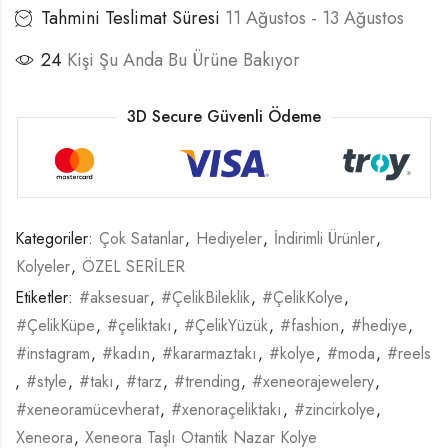
Tahmini Teslimat Süresi
11 Ağustos - 13 Ağustos
24
Kişi Şu Anda Bu Ürüne Bakıyor
3D Secure Güvenli Ödeme
Kategoriler:
Çok Satanlar
,
Hediyeler
,
İndirimli Ürünler
,
Kolyeler
,
ÖZEL SERİLER
Etiketler:
#aksesuar
,
#ÇelikBileklik
,
#ÇelikKolye
,
#ÇelikKüpe
,
#çeliktakı
,
#ÇelikYüzük
,
#fashion
,
#hediye
,
#instagram
,
#kadın
,
#kararmaztakı
,
#kolye
,
#moda
,
#reels
,
#style
,
#takı
,
#tarz
,
#trending
,
#xeneorajewelery
,
#xeneoramücevherat
,
#xenoraçeliktakı
,
#zincirkolye
,
Xeneora
,
Xeneora Taşlı Otantik Nazar Kolye