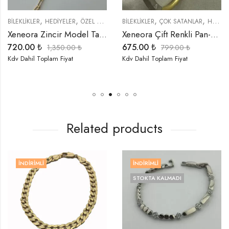
,
,
,
,
,
,
,
BİLEKLİKLER
İNDIRIMLI ÜRÜNLER
HEDIYELER
ÖZEL SERİLER
ÖZEL SERİLER
TREND ÜRÜNLER
BİLEKLİKLER
ÇOK SATANLAR
HEDIYELER
Xeneora Zincir Model Taşlı Bileklik
Xeneora Çift Renkli Pan-Dora Çelik Bileklik
720.00
₺
675.00
₺
1,350.00
₺
799.00
₺
Kdv Dahil Toplam Fiyat
Kdv Dahil Toplam Fiyat
Related products
İNDIRIMLI
İNDIRIMLI
STOKTA KALMADI