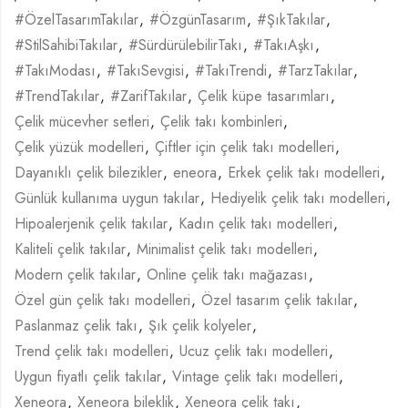
#ÖzelTasarımTakılar
,
#ÖzgünTasarım
,
#ŞıkTakılar
,
#StilSahibiTakılar
,
#SürdürülebilirTakı
,
#TakıAşkı
,
#TakıModası
,
#TakıSevgisi
,
#TakıTrendi
,
#TarzTakılar
,
#TrendTakılar
,
#ZarifTakılar
,
Çelik küpe tasarımları
,
Çelik mücevher setleri
,
Çelik takı kombinleri
,
Çelik yüzük modelleri
,
Çiftler için çelik takı modelleri
,
Dayanıklı çelik bilezikler
,
eneora
,
Erkek çelik takı modelleri
,
Günlük kullanıma uygun takılar
,
Hediyelik çelik takı modelleri
,
Hipoalerjenik çelik takılar
,
Kadın çelik takı modelleri
,
Kaliteli çelik takılar
,
Minimalist çelik takı modelleri
,
Modern çelik takılar
,
Online çelik takı mağazası
,
Özel gün çelik takı modelleri
,
Özel tasarım çelik takılar
,
Paslanmaz çelik takı
,
Şık çelik kolyeler
,
Trend çelik takı modelleri
,
Ucuz çelik takı modelleri
,
Uygun fiyatlı çelik takılar
,
Vintage çelik takı modelleri
,
Xeneora
,
Xeneora bileklik
,
Xeneora çelik takı
,