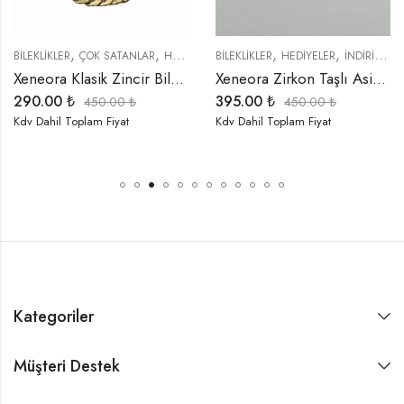
,
,
,
,
,
,
,
,
,
TREND ÜRÜNLER
BİLEKLİKLER
ÖZEL SERİLER
ÇOK SATANLAR
TREND ÜRÜNLER
HEDIYELER
BİLEKLİKLER
İNDIRIMLI ÜRÜNLER
HEDIYELER
ÖZEL SERİLER
İNDIRIMLI ÜRÜNLER
Xeneora Klasik Zincir Bileklik
Xeneora Zirkon Taşlı Asimetrik Bileklik
290.00
₺
395.00
₺
450.00
₺
450.00
₺
Kdv Dahil Toplam Fiyat
Kdv Dahil Toplam Fiyat
Kategoriler
Müşteri Destek