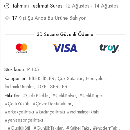
Tahmini Teslimat Süresi
12 Ağustos - 14 Ağustos
17
Kişi Şu Anda Bu Ürüne Bakıyor
3D Secure Güvenli Ödeme
Stok kodu:
P-105
Kategoriler:
BİLEKLİKLER
,
Çok Satanlar
,
Hediyeler
,
İndirimli Ürünler
,
ÖZEL SERİLER
Etiketler:
#ÇelikBileklik
,
#ÇelikKolye
,
#ÇelikKüpe
,
#ÇelikYüzük
,
#ÇevreDostuTakılar
,
#erkekçeliktakı #kadınçeliktakı #indirimliçeliktakı
#yenisezonçeliktakı
,
#GünlükStil
,
#GünlükTakılar
,
#KaliteliTakı
,
#ModernTakı
,