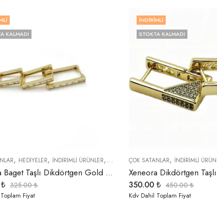
MLI
İNDIRIMLI
A KALMADI
STOKTA KALMADI
,
,
,
,
,
,
NLAR
HEDIYELER
İNDIRIMLI ÜRÜNLER
KÜPELER
ÇOK SATANLAR
ÖZEL SERİLER
İNDIRIMLI ÜRÜN
TREND ÜRÜNL
Xeneora Baget Taşlı Dikdörtgen Gold 3’lü Küpe Seti
0
₺
350.00
₺
325.00
₺
450.00
₺
 Toplam Fiyat
Kdv Dahil Toplam Fiyat