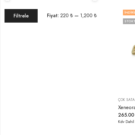
İNDIRI
Fiyat:
220 ₺
—
1,200 ₺
Filtrele
STOKT
ÇOK SATA
265.0
Kdv Dahil