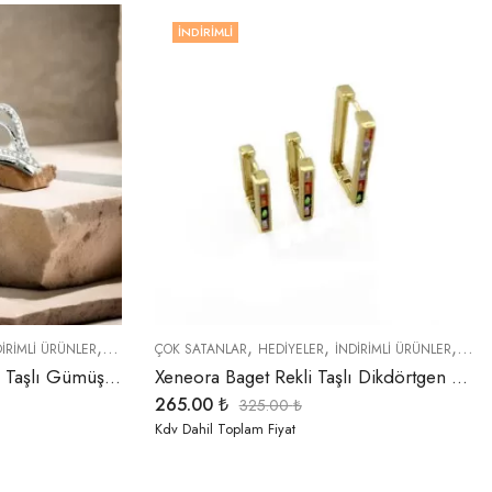
İNDIRIMLI
,
,
,
,
,
,
,
DIRIMLI ÜRÜNLER
KÜPELER
ÇOK SATANLAR
ÖZEL SERİLER
HEDIYELER
TREND ÜRÜNLER
İNDIRIMLI ÜRÜNLER
YENI GELENLER
KÜPE
Xeneora 3 Boyutlu Zirkon Taşlı Gümüş Renk Kalp Küpe
Xeneora Baget Rekli Taşlı Dikdörtgen 3’lü Küpe Seti
265.00
₺
325.00
₺
Kdv Dahil Toplam Fiyat