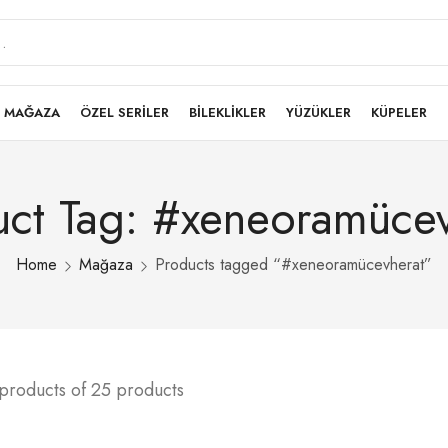
MAĞAZA
ÖZEL SERİLER
BİLEKLİKLER
YÜZÜKLER
KÜPELER
uct Tag: #xeneoramücev
Home
Mağaza
Products tagged “#xeneoramücevherat”
products of 25 products