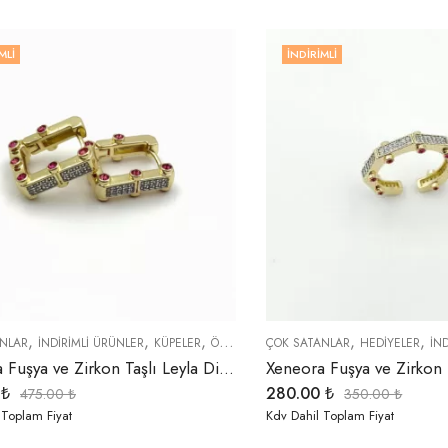
MLI
İNDIRIMLI
,
,
,
,
,
,
NLAR
İNDIRIMLI ÜRÜNLER
KÜPELER
ÖZEL SERİLER
ÇOK SATANLAR
TREND ÜRÜNLER
HEDIYELER
İN
Xeneora Fuşya ve Zirkon Taşlı Leyla Dikdörtgen Küpe
0
₺
280.00
₺
475.00
₺
350.00
₺
 Toplam Fiyat
Kdv Dahil Toplam Fiyat