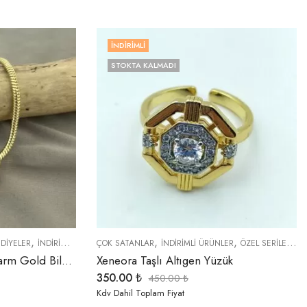
İNDIRIMLI
STOKTA KALMADI
,
,
,
,
,
,
DIYELER
İNDIRIMLI ÜRÜNLER
ÇOK SATANLAR
ÖZEL SERİLER
İNDIRIMLI ÜRÜNLER
TREND ÜRÜNLER
ÖZEL SERİLER
T
Xeneora Silindir Taşlı Charm Gold Bileklik
Xeneora Taşlı Altıgen Yüzük
350.00
₺
450.00
₺
Kdv Dahil Toplam Fiyat