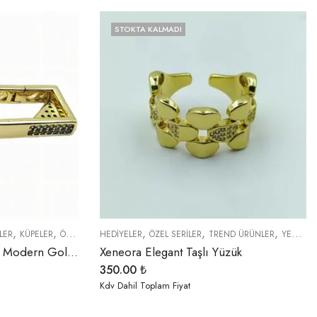
STOKTA KALMADI
,
,
,
,
,
,
,
,
,
LER
ER
YENI GELENLER
KÜPELER
ÖZEL SERİLER
HEDIYELER
SEMBOLLER
ÖZEL SERİLER
TREND ÜRÜNLER
TREND ÜRÜNLER
YENI GELENLER
YENI GELENLER
Xeneora Dikdörtgen Taşlı Modern Gold Küpe
Xeneora Elegant Taşlı Yüzük
350.00
₺
Kdv Dahil Toplam Fiyat