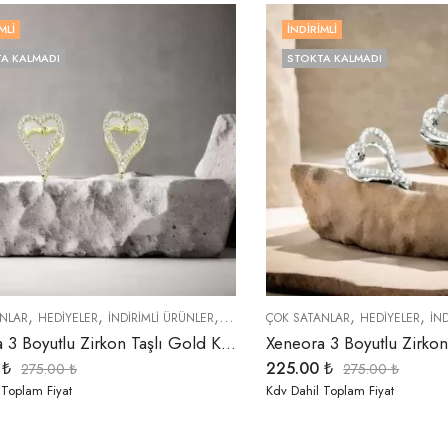
MLI
İNDIRIMLI
A KALMADI
STOKTA KALMADI
,
,
,
,
,
,
,
NLAR
HEDIYELER
İNDIRIMLI ÜRÜNLER
KÜPELER
ÇOK SATANLAR
SEMBOLLER
TREND ÜRÜNLER
HEDIYELER
İN
Xeneora 3 Boyutlu Zirkon Taşlı Gold Kalp Küpe
0
₺
225.00
₺
275.00
₺
275.00
₺
 Toplam Fiyat
Kdv Dahil Toplam Fiyat