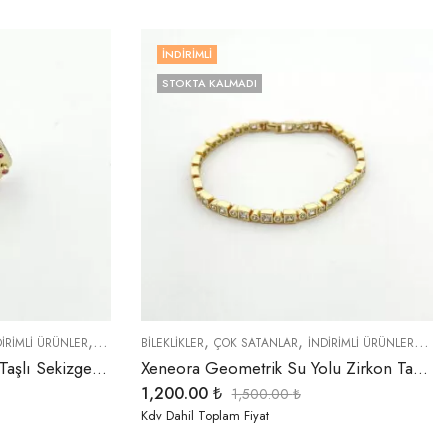
İNDIRIMLI
STOKTA KALMADI
,
,
,
,
,
,
DIRIMLI ÜRÜNLER
ÖZEL SERİLER
BİLEKLİKLER
TREND ÜRÜNLER
ÇOK SATANLAR
YÜZÜKLER
İNDIRIMLI ÜRÜNLER
ÖZE
Xeneora Fuşya ve Zirkon Taşlı Sekizgen Yüzük
Xeneora Geometrik Su Yolu Zirkon Taşlı Özel Seri Gold Bileklik
1,200.00
₺
1,500.00
₺
Kdv Dahil Toplam Fiyat