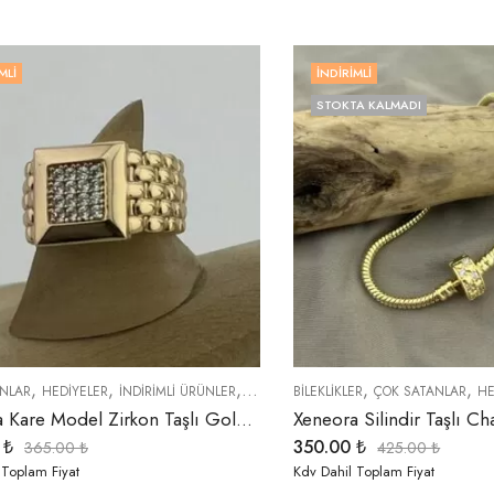
MLI
İNDIRIMLI
STOKTA KALMADI
,
,
,
,
,
,
NLAR
HEDIYELER
İNDIRIMLI ÜRÜNLER
ÖZEL SERİLER
BİLEKLİKLER
YÜZÜKLER
ÇOK SATANLAR
HE
Xeneora Kare Model Zirkon Taşlı Gold Yüzük
0
₺
350.00
₺
365.00
₺
425.00
₺
 Toplam Fiyat
Kdv Dahil Toplam Fiyat