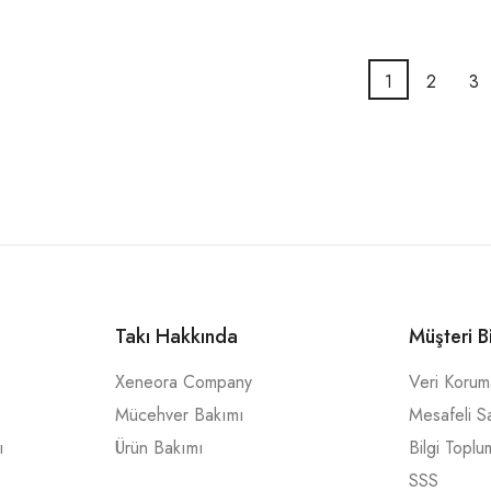
1
2
3
Takı Hakkında
Müşteri B
Xeneora Company
Veri Koru
Mücehver Bakımı
Mesafeli S
ı
Ürün Bakımı
Bilgi Toplu
SSS