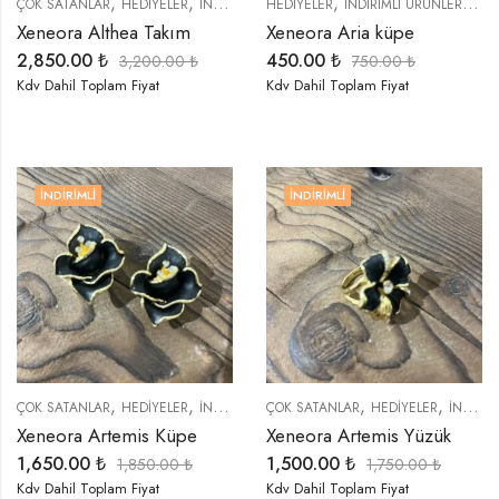
,
,
,
,
,
,
,
ÇOK SATANLAR
HEDIYELER
İNDIRIMLI ÜRÜNLER
HEDIYELER
KOLYELER
İNDIRIMLI ÜRÜNLER
KÜPELER
ÖZEL 
KÜP
Xeneora Althea Takım
Xeneora Aria küpe
2,850.00
₺
450.00
₺
3,200.00
₺
750.00
₺
Kdv Dahil Toplam Fiyat
Kdv Dahil Toplam Fiyat
İNDIRIMLI
İNDIRIMLI
,
,
,
,
,
,
,
ÇOK SATANLAR
HEDIYELER
İNDIRIMLI ÜRÜNLER
ÇOK SATANLAR
KÜPELER
HEDIYELER
ÖZEL SERİLER
İNDIRIMLI ÜRÜNLER
T
Xeneora Artemis Küpe
Xeneora Artemis Yüzük
1,650.00
₺
1,500.00
₺
1,850.00
₺
1,750.00
₺
Kdv Dahil Toplam Fiyat
Kdv Dahil Toplam Fiyat