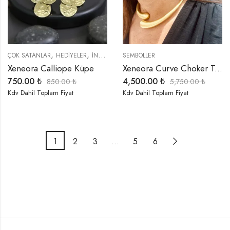
,
,
,
,
,
ÇOK SATANLAR
HEDIYELER
İNDIRIMLI ÜRÜNLER
SEMBOLLER
KÜPELER
ÖZEL SERİLER
S
Xeneora Calliope Küpe
Xeneora Curve Choker Takım
750.00
₺
4,500.00
₺
850.00
₺
5,750.00
₺
Kdv Dahil Toplam Fiyat
Kdv Dahil Toplam Fiyat
1
2
3
…
5
6