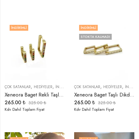
İNDIRIMLI
İNDIRIMLI
STOKTA KALMADI
,
,
,
,
,
,
,
ÇOK SATANLAR
HEDIYELER
İNDIRIMLI ÜRÜNLER
ÇOK SATANLAR
KÜPELER
HEDIYELER
ÖZEL SERİLER
İNDIRIMLI ÜRÜNLER
T
Xeneora Baget Rekli Taşlı Dikdörtgen 3’lü Küpe Seti
Xeneora Baget Taşlı Dikdörtgen Gold 3’lü Küpe Seti
265.00
₺
265.00
₺
325.00
₺
325.00
₺
Kdv Dahil Toplam Fiyat
Kdv Dahil Toplam Fiyat