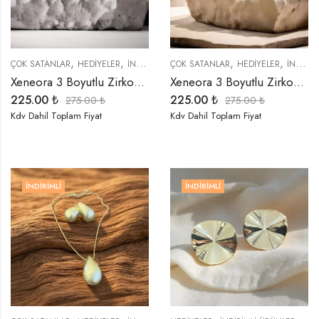
,
,
,
,
,
,
,
ÇOK SATANLAR
HEDIYELER
İNDIRIMLI ÜRÜNLER
ÇOK SATANLAR
KÜPELER
HEDIYELER
SEMBOLLER
İNDIRIMLI ÜRÜNLER
TRE
Xeneora 3 Boyutlu Zirkon Taşlı Gold Kalp Küpe
Xeneora 3 Boyutlu Zirkon Taşlı Gümüş Renk Kalp Küpe
225.00
₺
225.00
₺
275.00
₺
275.00
₺
Kdv Dahil Toplam Fiyat
Kdv Dahil Toplam Fiyat
İNDIRIMLI
İNDIRIMLI