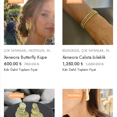
İNDIRIMLI
İNDIRIMLI
,
,
,
,
,
,
,
ÇOK SATANLAR
HEDIYELER
İNDIRIMLI ÜRÜNLER
BİLEKLİKLER
KÜPELER
ÇOK SATANLAR
ÖZEL SERİLER
İNDIRIMLI ÜRÜNLER
S
Xeneora Butterfly Küpe
Xeneora Calista bileklik
600.00
₺
1,350.00
₺
750.00
₺
1,650.00
₺
Kdv Dahil Toplam Fiyat
Kdv Dahil Toplam Fiyat
İNDIRIMLI
İNDIRIMLI