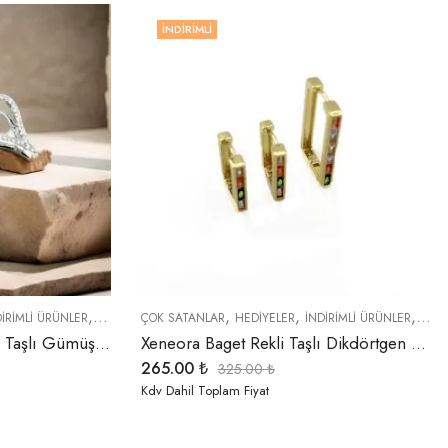
İNDIRIMLI
,
,
,
,
,
,
,
DIRIMLI ÜRÜNLER
KÜPELER
ÇOK SATANLAR
ÖZEL SERİLER
HEDIYELER
TREND ÜRÜNLER
İNDIRIMLI ÜRÜNLER
YENI GELENLER
KÜPE
Xeneora 3 Boyutlu Zirkon Taşlı Gümüş Renk Kalp Küpe
Xeneora Baget Rekli Taşlı Dikdörtgen 3’lü Küpe Seti
265.00
₺
325.00
₺
Kdv Dahil Toplam Fiyat