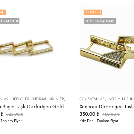
MLI
İNDIRIMLI
A KALMADI
STOKTA KALMADI
,
,
,
,
,
,
NLAR
HEDIYELER
İNDIRIMLI ÜRÜNLER
KÜPELER
ÇOK SATANLAR
ÖZEL SERİLER
İNDIRIMLI ÜRÜN
TREND ÜRÜNL
Xeneora Baget Taşlı Dikdörtgen Gold 3’lü Küpe Seti
0
₺
350.00
₺
325.00
₺
450.00
₺
 Toplam Fiyat
Kdv Dahil Toplam Fiyat