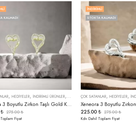
MLI
İNDIRIMLI
A KALMADI
STOKTA KALMADI
,
,
,
,
,
,
,
NLAR
HEDIYELER
İNDIRIMLI ÜRÜNLER
KÜPELER
ÇOK SATANLAR
SEMBOLLER
TREND ÜRÜNLER
HEDIYELER
İN
Xeneora 3 Boyutlu Zirkon Taşlı Gold Kalp Küpe
0
₺
225.00
₺
275.00
₺
275.00
₺
 Toplam Fiyat
Kdv Dahil Toplam Fiyat