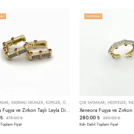
MLI
İNDIRIMLI
,
,
,
,
,
,
NLAR
İNDIRIMLI ÜRÜNLER
KÜPELER
ÖZEL SERİLER
ÇOK SATANLAR
TREND ÜRÜNLER
HEDIYELER
İN
Xeneora Fuşya ve Zirkon Taşlı Leyla Dikdörtgen Küpe
0
₺
280.00
₺
475.00
₺
350.00
₺
 Toplam Fiyat
Kdv Dahil Toplam Fiyat