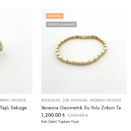
İNDIRIMLI
STOKTA KALMADI
,
,
,
,
,
,
DIRIMLI ÜRÜNLER
ÖZEL SERİLER
BİLEKLİKLER
TREND ÜRÜNLER
ÇOK SATANLAR
YÜZÜKLER
İNDIRIMLI ÜRÜNLER
ÖZE
Xeneora Fuşya ve Zirkon Taşlı Sekizgen Yüzük
Xeneora Geometrik Su Yolu Zirkon Taşlı Özel Seri Gold Bileklik
1,200.00
₺
1,500.00
₺
Kdv Dahil Toplam Fiyat