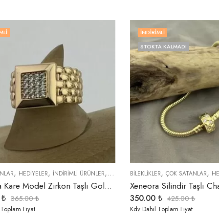
MLI
İNDIRIMLI
STOKTA KALMADI
,
,
,
,
,
,
NLAR
HEDIYELER
İNDIRIMLI ÜRÜNLER
ÖZEL SERİLER
BİLEKLİKLER
YÜZÜKLER
ÇOK SATANLAR
HE
Xeneora Kare Model Zirkon Taşlı Gold Yüzük
0
₺
350.00
₺
365.00
₺
425.00
₺
 Toplam Fiyat
Kdv Dahil Toplam Fiyat