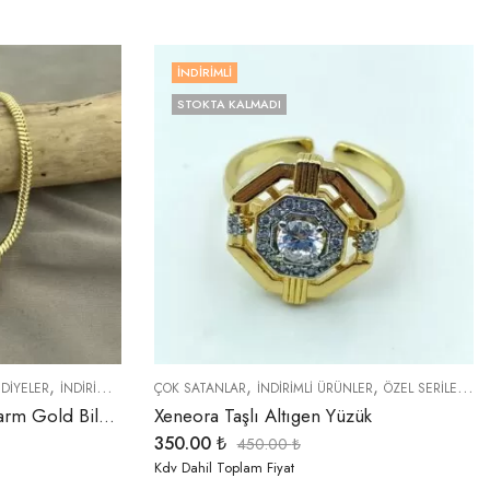
İNDIRIMLI
STOKTA KALMADI
,
,
,
,
,
,
DIYELER
İNDIRIMLI ÜRÜNLER
ÇOK SATANLAR
ÖZEL SERİLER
İNDIRIMLI ÜRÜNLER
TREND ÜRÜNLER
ÖZEL SERİLER
T
Xeneora Silindir Taşlı Charm Gold Bileklik
Xeneora Taşlı Altıgen Yüzük
350.00
₺
450.00
₺
Kdv Dahil Toplam Fiyat