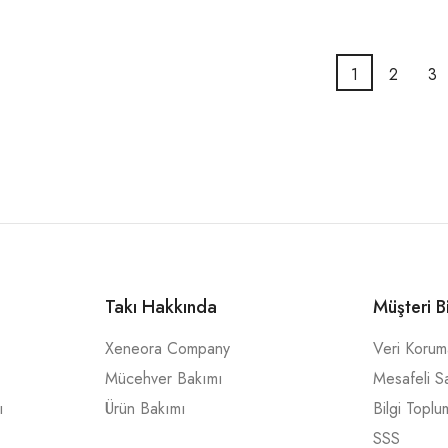
1
2
3
Takı Hakkında
Müşteri B
Xeneora Company
Veri Koru
Mücehver Bakımı
Mesafeli S
ı
Ürün Bakımı
Bilgi Toplu
SSS