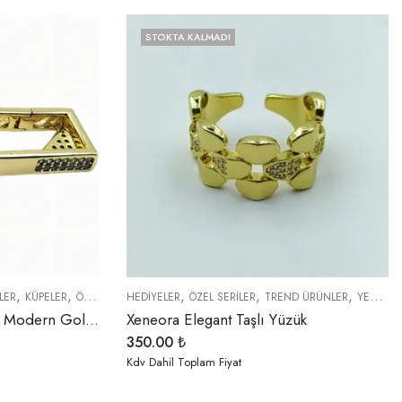
STOKTA KALMADI
,
,
,
,
,
,
,
,
,
LER
ER
YENI GELENLER
KÜPELER
ÖZEL SERİLER
HEDIYELER
SEMBOLLER
ÖZEL SERİLER
TREND ÜRÜNLER
TREND ÜRÜNLER
YENI GELENLER
YENI GELENLER
Xeneora Dikdörtgen Taşlı Modern Gold Küpe
Xeneora Elegant Taşlı Yüzük
350.00
₺
Kdv Dahil Toplam Fiyat