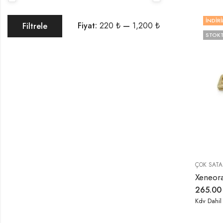
İNDIRI
Fiyat:
220 ₺
—
1,200 ₺
Filtrele
STOKT
ÇOK SATA
265.0
Kdv Dahil