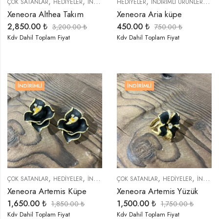
,
,
,
,
,
,
,
ÇOK SATANLAR
HEDIYELER
İNDIRIMLI ÜRÜNLER
HEDIYELER
KOLYELER
İNDIRIMLI ÜRÜNLER
KÜPELER
ÖZEL 
KÜP
Xeneora Althea Takım
Xeneora Aria küpe
2,850.00
₺
450.00
₺
3,200.00
₺
750.00
₺
Kdv Dahil Toplam Fiyat
Kdv Dahil Toplam Fiyat
İNDIRIMLI
İNDIRIMLI
,
,
,
,
,
,
,
ÇOK SATANLAR
HEDIYELER
İNDIRIMLI ÜRÜNLER
ÇOK SATANLAR
KÜPELER
HEDIYELER
ÖZEL SERİLER
İNDIRIMLI ÜRÜNLER
T
Xeneora Artemis Küpe
Xeneora Artemis Yüzük
1,650.00
₺
1,500.00
₺
1,850.00
₺
1,750.00
₺
Kdv Dahil Toplam Fiyat
Kdv Dahil Toplam Fiyat