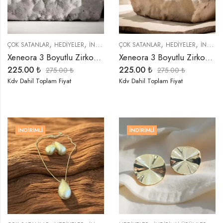
,
,
,
,
,
,
,
ÇOK SATANLAR
HEDIYELER
İNDIRIMLI ÜRÜNLER
ÇOK SATANLAR
KÜPELER
HEDIYELER
SEMBOLLER
İNDIRIMLI ÜRÜNLER
TRE
Xeneora 3 Boyutlu Zirkon Taşlı Gold Kalp Küpe
Xeneora 3 Boyutlu Zirkon Taşlı Gümüş Renk Kalp Küpe
225.00
₺
225.00
₺
275.00
₺
275.00
₺
Kdv Dahil Toplam Fiyat
Kdv Dahil Toplam Fiyat
İNDIRIMLI
İNDIRIMLI