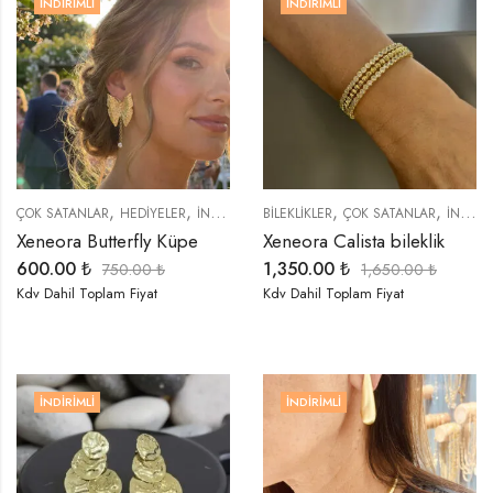
İNDIRIMLI
İNDIRIMLI
,
,
,
,
,
,
,
ÇOK SATANLAR
HEDIYELER
İNDIRIMLI ÜRÜNLER
BİLEKLİKLER
KÜPELER
ÇOK SATANLAR
ÖZEL SERİLER
İNDIRIMLI ÜRÜNLER
S
Xeneora Butterfly Küpe
Xeneora Calista bileklik
600.00
₺
1,350.00
₺
750.00
₺
1,650.00
₺
Kdv Dahil Toplam Fiyat
Kdv Dahil Toplam Fiyat
İNDIRIMLI
İNDIRIMLI