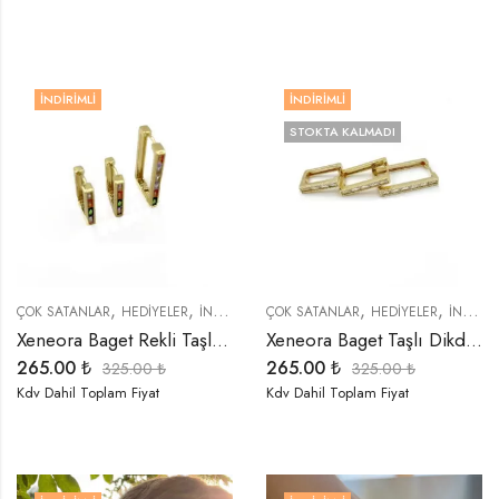
İNDIRIMLI
İNDIRIMLI
STOKTA KALMADI
,
,
,
,
,
,
,
ÇOK SATANLAR
HEDIYELER
İNDIRIMLI ÜRÜNLER
ÇOK SATANLAR
KÜPELER
HEDIYELER
ÖZEL SERİLER
İNDIRIMLI ÜRÜNLER
T
Xeneora Baget Rekli Taşlı Dikdörtgen 3’lü Küpe Seti
Xeneora Baget Taşlı Dikdörtgen Gold 3’lü Küpe Seti
265.00
₺
265.00
₺
325.00
₺
325.00
₺
Kdv Dahil Toplam Fiyat
Kdv Dahil Toplam Fiyat