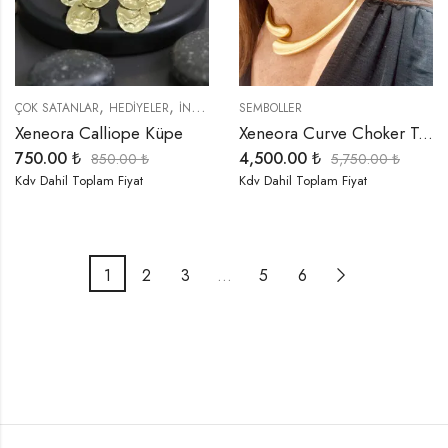
,
,
,
,
,
ÇOK SATANLAR
HEDIYELER
İNDIRIMLI ÜRÜNLER
SEMBOLLER
KÜPELER
ÖZEL SERİLER
S
Xeneora Calliope Küpe
Xeneora Curve Choker Takım
750.00
₺
4,500.00
₺
850.00
₺
5,750.00
₺
Kdv Dahil Toplam Fiyat
Kdv Dahil Toplam Fiyat
1
2
3
…
5
6