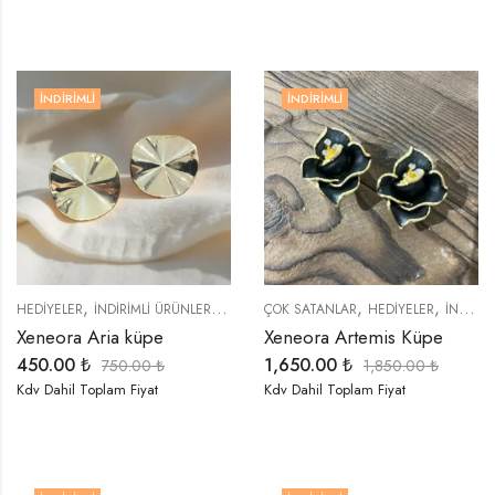
İNDIRIMLI
İNDIRIMLI
,
,
,
,
,
,
,
HEDIYELER
İNDIRIMLI ÜRÜNLER
KÜPELER
ÇOK SATANLAR
ÖZEL SERİLER
HEDIYELER
TREND ÜRÜNLER
İNDIRIMLI ÜRÜNLER
Xeneora Aria küpe
Xeneora Artemis Küpe
450.00
₺
1,650.00
₺
750.00
₺
1,850.00
₺
Kdv Dahil Toplam Fiyat
Kdv Dahil Toplam Fiyat