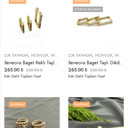
İNDIRIMLI
İNDIRIMLI
STOKTA KALMADI
,
,
,
,
,
,
,
ÇOK SATANLAR
HEDIYELER
İNDIRIMLI ÜRÜNLER
ÇOK SATANLAR
KÜPELER
HEDIYELER
ÖZEL SERİLER
İNDIRIMLI ÜRÜNLER
T
Xeneora Baget Rekli Taşlı Dikdörtgen 3’lü Küpe Seti
Xeneora Baget Taşlı Dikdörtgen Gold 3’lü Küpe Seti
265.00
₺
265.00
₺
325.00
₺
325.00
₺
Kdv Dahil Toplam Fiyat
Kdv Dahil Toplam Fiyat
İNDIRIMLI
İNDIRIMLI