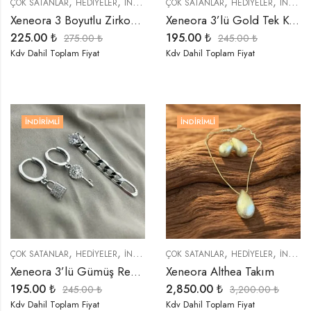
,
,
,
,
,
,
,
ÇOK SATANLAR
HEDIYELER
İNDIRIMLI ÜRÜNLER
ÇOK SATANLAR
KÜPELER
HEDIYELER
ÖZEL SERİLER
İNDIRIMLI ÜRÜNLER
T
Xeneora 3 Boyutlu Zirkon Taşlı Gümüş Renk Kalp Küpe
Xeneora 3’lü Gold Tek Kulak Küpe Seti
225.00
₺
195.00
₺
275.00
₺
245.00
₺
Kdv Dahil Toplam Fiyat
Kdv Dahil Toplam Fiyat
İNDIRIMLI
İNDIRIMLI
,
,
,
,
,
,
ÇOK SATANLAR
HEDIYELER
İNDIRIMLI ÜRÜNLER
ÇOK SATANLAR
KÜPELER
HEDIYELER
TREND ÜRÜNLER
İNDIRIMLI ÜRÜNLER
Xeneora 3’lü Gümüş Renk Tek Kulak Küpe Seti
Xeneora Althea Takım
195.00
₺
2,850.00
₺
245.00
₺
3,200.00
₺
Kdv Dahil Toplam Fiyat
Kdv Dahil Toplam Fiyat