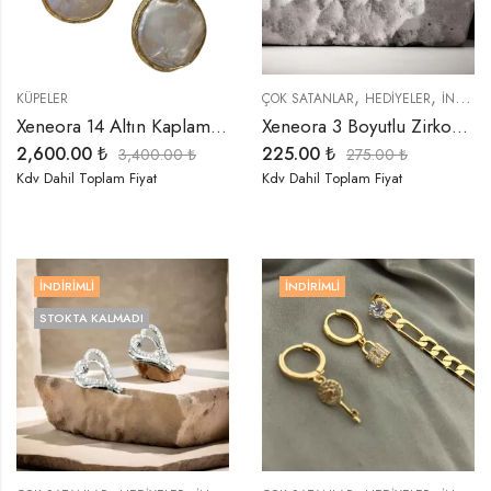
,
,
KÜPELER
ÇOK SATANLAR
HEDIYELER
İNDIRIMLI ÜRÜNLER
Xeneora 14 Altın Kaplama Gerçek Barok İnci Küpe
Xeneora 3 Boyutlu Zirkon Taşlı Gold Kalp Küpe
2,600.00
₺
225.00
₺
3,400.00
₺
275.00
₺
Kdv Dahil Toplam Fiyat
Kdv Dahil Toplam Fiyat
İNDIRIMLI
İNDIRIMLI
STOKTA KALMADI