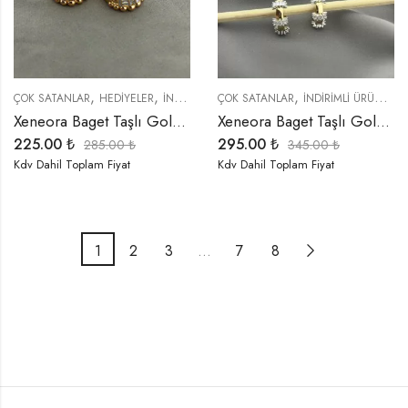
,
,
,
,
,
ÇOK SATANLAR
HEDIYELER
İNDIRIMLI ÜRÜNLER
ÇOK SATANLAR
KÜPELER
İNDIRIMLI ÜRÜNLER
TREND ÜRÜNLER
Xeneora Baget Taşlı Gold Küpe
Xeneora Baget Taşlı Gold Küpe
225.00
₺
295.00
₺
285.00
₺
345.00
₺
Kdv Dahil Toplam Fiyat
Kdv Dahil Toplam Fiyat
1
2
3
…
7
8