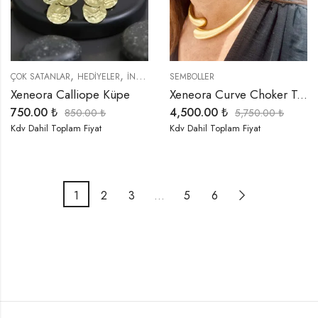
,
,
,
,
,
ÇOK SATANLAR
HEDIYELER
İNDIRIMLI ÜRÜNLER
SEMBOLLER
KÜPELER
ÖZEL SERİLER
S
Xeneora Calliope Küpe
Xeneora Curve Choker Takım
750.00
₺
4,500.00
₺
850.00
₺
5,750.00
₺
Kdv Dahil Toplam Fiyat
Kdv Dahil Toplam Fiyat
1
2
3
…
5
6