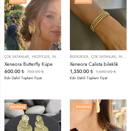
İNDIRIMLI
İNDIRIMLI
,
,
,
,
,
,
,
ÇOK SATANLAR
HEDIYELER
İNDIRIMLI ÜRÜNLER
BİLEKLİKLER
KÜPELER
ÇOK SATANLAR
ÖZEL SERİLER
İNDIRIMLI ÜRÜNLER
S
Xeneora Butterfly Küpe
Xeneora Calista bileklik
600.00
₺
1,350.00
₺
750.00
₺
1,650.00
₺
Kdv Dahil Toplam Fiyat
Kdv Dahil Toplam Fiyat
İNDIRIMLI
İNDIRIMLI