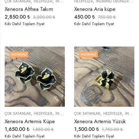
,
,
,
,
,
,
,
ÇOK SATANLAR
HEDIYELER
İNDIRIMLI ÜRÜNLER
HEDIYELER
KOLYELER
İNDIRIMLI ÜRÜNLER
KÜPELER
ÖZEL 
KÜP
Xeneora Althea Takım
Xeneora Aria küpe
2,850.00
₺
450.00
₺
3,200.00
₺
750.00
₺
Kdv Dahil Toplam Fiyat
Kdv Dahil Toplam Fiyat
İNDIRIMLI
İNDIRIMLI
,
,
,
,
,
,
,
ÇOK SATANLAR
HEDIYELER
İNDIRIMLI ÜRÜNLER
ÇOK SATANLAR
KÜPELER
HEDIYELER
ÖZEL SERİLER
İNDIRIMLI ÜRÜNLER
T
Xeneora Artemis Küpe
Xeneora Artemis Yüzük
1,650.00
₺
1,500.00
₺
1,850.00
₺
1,750.00
₺
Kdv Dahil Toplam Fiyat
Kdv Dahil Toplam Fiyat