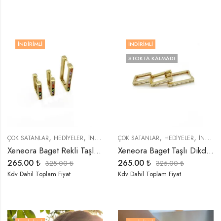
İNDIRIMLI
İNDIRIMLI
STOKTA KALMADI
,
,
,
,
,
,
,
ÇOK SATANLAR
HEDIYELER
İNDIRIMLI ÜRÜNLER
ÇOK SATANLAR
KÜPELER
HEDIYELER
ÖZEL SERİLER
İNDIRIMLI ÜRÜNLER
T
Xeneora Baget Rekli Taşlı Dikdörtgen 3’lü Küpe Seti
Xeneora Baget Taşlı Dikdörtgen Gold 3’lü Küpe Seti
265.00
₺
265.00
₺
325.00
₺
325.00
₺
Kdv Dahil Toplam Fiyat
Kdv Dahil Toplam Fiyat