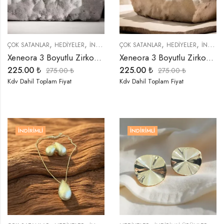
,
,
,
,
,
,
,
ÇOK SATANLAR
HEDIYELER
İNDIRIMLI ÜRÜNLER
ÇOK SATANLAR
KÜPELER
HEDIYELER
SEMBOLLER
İNDIRIMLI ÜRÜNLER
TRE
Xeneora 3 Boyutlu Zirkon Taşlı Gold Kalp Küpe
Xeneora 3 Boyutlu Zirkon Taşlı Gümüş Renk Kalp Küpe
225.00
₺
225.00
₺
275.00
₺
275.00
₺
Kdv Dahil Toplam Fiyat
Kdv Dahil Toplam Fiyat
İNDIRIMLI
İNDIRIMLI