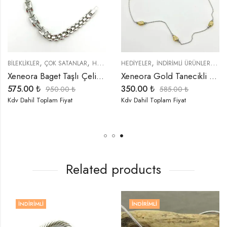
,
,
,
,
,
,
,
,
BİLEKLİKLER
İNDIRIMLI ÜRÜNLER
ÇOK SATANLAR
TREND ÜRÜNLER
HEDIYELER
HEDIYELER
İNDIRIMLI ÜRÜNLER
İNDIRIMLI ÜRÜNLER
ÖZEL SERİLE
KO
Xeneora Baget Taşlı Çelik Bileklik
Xeneora Gold Tanecikli Çelik Kolye
575.00
₺
350.00
₺
950.00
₺
585.00
₺
Kdv Dahil Toplam Fiyat
Kdv Dahil Toplam Fiyat
Related products
İNDIRIMLI
İNDIRIMLI