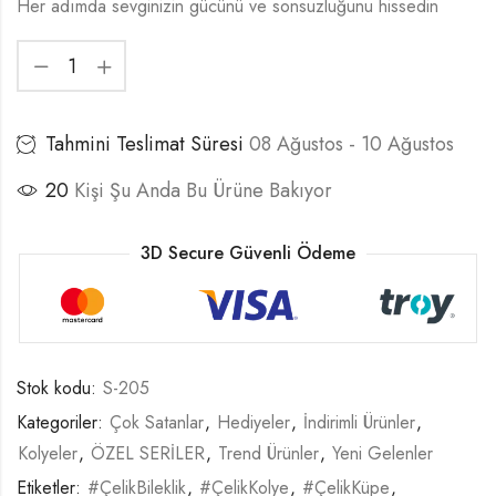
Her adımda sevginizin gücünü ve sonsuzluğunu hissedin
Tahmini Teslimat Süresi
08 Ağustos - 10 Ağustos
20
Kişi Şu Anda Bu Ürüne Bakıyor
3D Secure Güvenli Ödeme
Stok kodu:
S-205
Kategoriler:
Çok Satanlar
,
Hediyeler
,
İndirimli Ürünler
,
Kolyeler
,
ÖZEL SERİLER
,
Trend Ürünler
,
Yeni Gelenler
Etiketler:
#ÇelikBileklik
,
#ÇelikKolye
,
#ÇelikKüpe
,