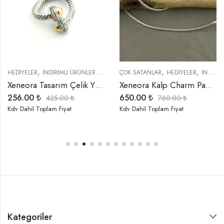
,
,
,
,
,
,
,
,
,
,
,
YENI GELENLER
HEDIYELER
ÖZEL SERİLER
İNDIRIMLI ÜRÜNLER
TREND ÜRÜNLER
ÖZEL SERİLER
ÇOK SATANLAR
YENI GELENLER
TREND ÜRÜNLER
HEDIYELER
YÜZÜKLER
YENI GELE
İNDIRIMLI ÜRÜNLER
Xeneora Tasarım Çelik Yüzük
Xeneora Kalp Charm Pan-Dora Kolye
256.00
₺
650.00
₺
425.00
₺
760.00
₺
Kdv Dahil Toplam Fiyat
Kdv Dahil Toplam Fiyat
Kategoriler