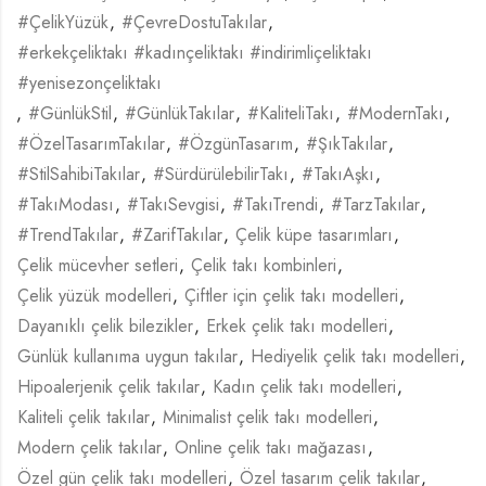
#ÇelikYüzük
,
#ÇevreDostuTakılar
,
#erkekçeliktakı #kadınçeliktakı #indirimliçeliktakı
#yenisezonçeliktakı
,
#GünlükStil
,
#GünlükTakılar
,
#KaliteliTakı
,
#ModernTakı
,
#ÖzelTasarımTakılar
,
#ÖzgünTasarım
,
#ŞıkTakılar
,
#StilSahibiTakılar
,
#SürdürülebilirTakı
,
#TakıAşkı
,
#TakıModası
,
#TakıSevgisi
,
#TakıTrendi
,
#TarzTakılar
,
#TrendTakılar
,
#ZarifTakılar
,
Çelik küpe tasarımları
,
Çelik mücevher setleri
,
Çelik takı kombinleri
,
Çelik yüzük modelleri
,
Çiftler için çelik takı modelleri
,
Dayanıklı çelik bilezikler
,
Erkek çelik takı modelleri
,
Günlük kullanıma uygun takılar
,
Hediyelik çelik takı modelleri
,
Hipoalerjenik çelik takılar
,
Kadın çelik takı modelleri
,
Kaliteli çelik takılar
,
Minimalist çelik takı modelleri
,
Modern çelik takılar
,
Online çelik takı mağazası
,
Özel gün çelik takı modelleri
,
Özel tasarım çelik takılar
,