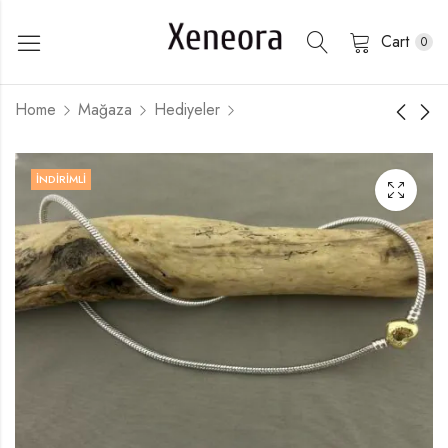
Cart
0
Home
Mağaza
Hediyeler
İNDIRIMLI