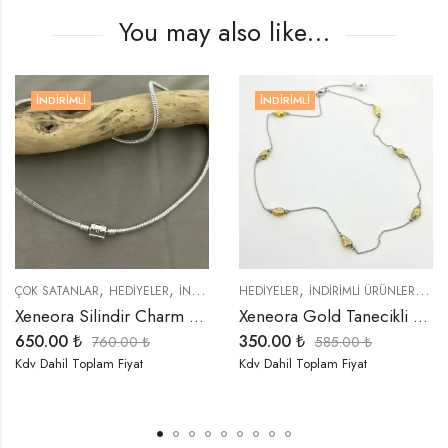
You may also like…
İNDIRIMLI
İNDIRIMLI
,
,
,
,
,
,
,
,
,
,
,
,
AR
YELER
HEDIYELER
ÖZEL SERİLER
İNDIRIMLI ÜRÜNLER
TREND ÜRÜNLER
HEDIYELER
KOLYELER
İNDIRIMLI ÜRÜNLER
YENI GELENLER
TREND ÜRÜNLER
KOLYELER
YENI GELENLE
HEDIYELER
ÖZEL SER
İ
Xeneora Silindir Charm Pan-Dora Kolye
Xeneora Gold Tanecikli Çelik Kolye
350.00
₺
220.00
₺
760.00
₺
585.00
₺
lam Fiyat
Kdv Dahil Toplam Fiyat
Kdv Dahil Top