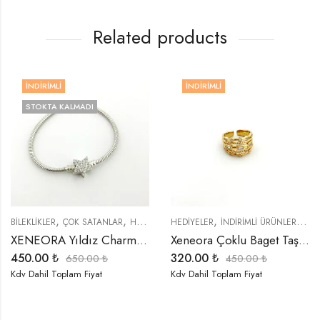
Related products
DIRIMLI
İNDIRIMLI
İN
TOKTA KALMADI
S
,
,
,
,
,
,
,
,
,
,
GELENLER
İKLER
ÖZEL SERİLER
ÇOK SATANLAR
TREND ÜRÜNLER
HEDIYELER
HEDIYELER
İNDIRIMLI ÜRÜNLER
YÜZÜKLER
İNDIRIMLI ÜRÜNLER
TREND ÜRÜNLER
ÖZEL SERİLE
BİLEKL
YEN
XENEORA Yıldız Charm Bileklik
Xeneora Çoklu Baget Taşlı Gold Çelik Yüzük
.00
₺
320.00
₺
475
650.00
₺
450.00
₺
ahil Toplam Fiyat
Kdv Dahil Toplam Fiyat
Kdv D