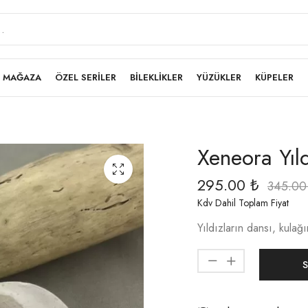
MAĞAZA
ÖZEL SERİLER
BİLEKLİKLER
YÜZÜKLER
KÜPELER
Xeneora Yıld
295.00
₺
345.0
Kdv Dahil Toplam Fiyat
Yıldızların dansı, kulağ
S