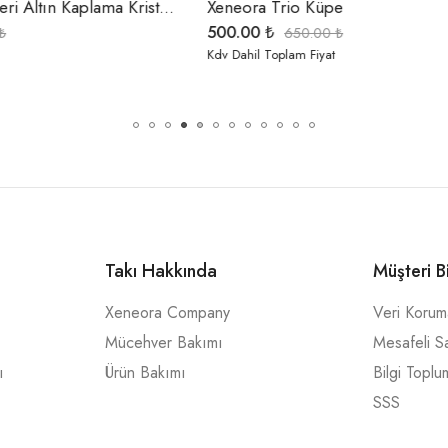
 Küpe
Xeneora Electra Küpe
650.00
₺
0.00
₺
850.00
₺
 Fiyat
Kdv Dahil Toplam Fiyat
Takı Hakkında
Müşteri B
Xeneora Company
Veri Koru
Mücehver Bakımı
Mesafeli S
ı
Ürün Bakımı
Bilgi Toplu
SSS