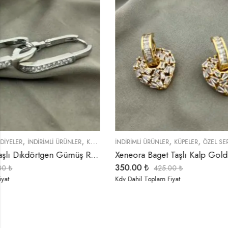
,
,
,
,
,
,
,
İNDIRIMLI ÜRÜNLER
ÖZEL SERİLER
TREND ÜRÜNLER
KÜPELER
ÖZEL SERİLER
TREND ÜRÜNLER
ÇOK SATANLAR
YENI GELENL
Xeneora Baget Taşlı Kalp Gold Renk Küpe
Xeneora Gold
350.00
₺
295.00
₺
425.00
₺
34
Kdv Dahil Toplam Fiyat
Kdv Dahil Toplam