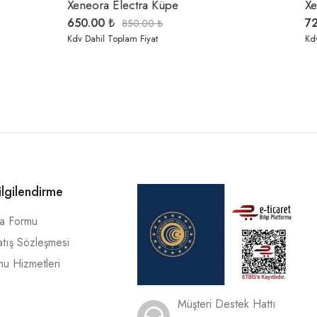
Xeneora Zincir Model Taşlı Bileklik
720.00
₺
1,350.00
₺
Kdv Dahil Toplam Fiyat
ilgilendirme
ma Formu
atış Sözleşmesi
mu Hizmetleri
Müşteri Destek Hattı