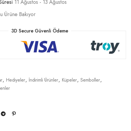
Süresi
11 Ağustos - 13 Ağustos
Bu Ürüne Bakıyor
3D Secure Güvenli Ödeme
ar
,
Hediyeler
,
İndirimli Ürünler
,
Küpeler
,
Semboller
,
enler