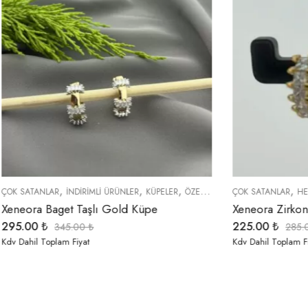
,
,
,
,
,
,
,
KÜPELER
ÖZEL SERİLER
ÇOK SATANLAR
TREND ÜRÜNLER
HEDIYELER
YENI GELENLER
İNDIRIMLI ÜRÜNLER
KÜPELER
üpe
Xeneora Zirkon Taşlı Gold Küpe
225.00
₺
285.00
₺
Kdv Dahil Toplam Fiyat