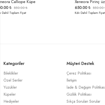
Xeneora Pirinç üzeri Altın Kaplama Kristal taşlı Çiçek Küpe
Xeneora Trio
650.00
₺
500.00
₺
850.00
₺
65
Kdv Dahil Toplam Fiyat
Kdv Dahil Toplam
Kategoriler
Müşteri Destek
Bileklikler
Çerez Politikası
Özel Seriler
İletişim
Yüzükler
İade & Değişim Politikas
Küpeler
Gizlilik Politikası
Hediyeler
Sıkça Sorulan Sorular