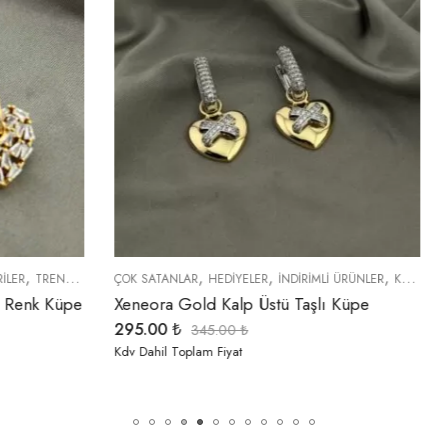
,
,
,
,
,
ER
HEDIYELER
İNDIRIMLI ÜRÜNLER
KÜPELER
ÇOK SATANLAR
ÖZEL SERİLER
TREND ÜRÜNLER
İNDIRIMLI ÜRÜNLER
 Kalp Üstü Taşlı Küpe
Xeneora Baget Taşlı Gold K
295.00
₺
5.00
₺
345.00
₺
 Fiyat
Kdv Dahil Toplam Fiyat