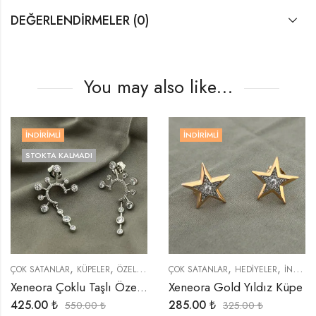
DEĞERLENDIRMELER (0)
You may also like…
İNDIRIMLI
İNDIRIMLI
STOKTA KALMADI
,
,
,
,
,
R
GELENLER
 SATANLAR
TREND ÜRÜNLER
KÜPELER
ÖZEL SERİLER
ÇOK SATANLAR
HEDIYELER
İNDIRIMLI ÜRÜNLER
ÇOK
Xeneora Çoklu Taşlı Özel Seri Çelik Küpe
Xeneora Gold Yıldız Küpe
5.00
₺
285.00
₺
28
550.00
₺
325.00
₺