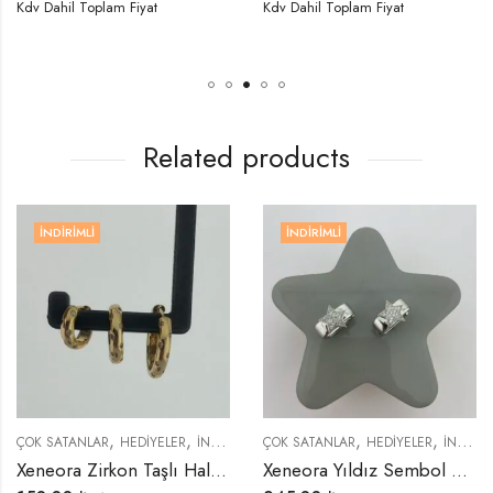
Dahil Toplam Fiyat
Kdv Dahil Toplam Fiyat
Kdv 
Related products
İNDIRIMLI
İNDIRIMLI
,
,
,
,
,
,
,
,
R
KÜPELER
ÇOK SATANLAR
TREND ÜRÜNLER
HEDIYELER
YENI GELENLER
İNDIRIMLI ÜRÜNLER
ÇOK SATANLAR
KÜPELER
HEDIYELER
TREND ÜRÜNLER
İNDIRIMLI ÜRÜNLER
Xeneora Zirkon Taşlı Halka 3’lü Küpe Seti
Xeneora Yıldız Sembol Gümüş Renk Küpe