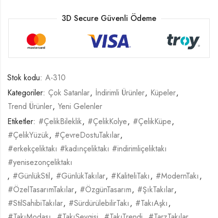
3D Secure Güvenli Ödeme
Stok kodu:
A-310
Kategoriler:
Çok Satanlar
,
İndirimli Ürünler
,
Küpeler
,
Trend Ürünler
,
Yeni Gelenler
Etiketler:
#ÇelikBileklik
,
#ÇelikKolye
,
#ÇelikKüpe
,
#ÇelikYüzük
,
#ÇevreDostuTakılar
,
#erkekçeliktakı #kadınçeliktakı #indirimliçeliktakı
#yenisezonçeliktakı
,
#GünlükStil
,
#GünlükTakılar
,
#KaliteliTakı
,
#ModernTakı
,
#ÖzelTasarımTakılar
,
#ÖzgünTasarım
,
#ŞıkTakılar
,
#StilSahibiTakılar
,
#SürdürülebilirTakı
,
#TakıAşkı
,
#TakıModası
,
#TakıSevgisi
,
#TakıTrendi
,
#TarzTakılar
,