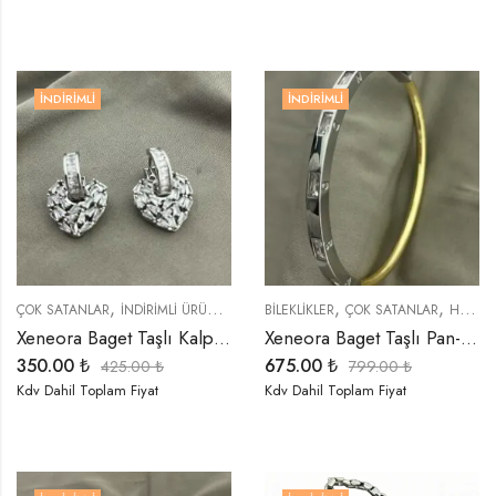
İNDIRIMLI
İNDIRIMLI
,
,
,
,
,
ÇOK SATANLAR
İNDIRIMLI ÜRÜNLER
KÜPELER
BİLEKLİKLER
TREND ÜRÜNLER
ÇOK SATANLAR
HEDIYELER
Xeneora Baget Taşlı Kalp Gümüş Renk Küpe
Xeneora Baget Taşlı Pan-Dora Kelepçe Bileklik
350.00
₺
675.00
₺
425.00
₺
799.00
₺
Kdv Dahil Toplam Fiyat
Kdv Dahil Toplam Fiyat