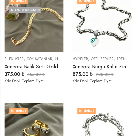
İNDIRIMLI
İNDIRIMLI
STOKTA KALMADI
,
,
,
,
,
,
BİLEKLİKLER
ÇOK SATANLAR
HEDIYELER
KOLYELER
İNDIRIMLI ÜRÜNLER
ÖZEL SERİLER
ÖZEL SERİLER
TREND ÜRÜNLER
Xeneora Balık Sırtı Gold Bileklik
Xeneora Burgu Kalın Zincir Nazar Kolye
375.00
₺
875.00
₺
455.00
₺
980.00
₺
Kdv Dahil Toplam Fiyat
Kdv Dahil Toplam Fiyat
İNDIRIMLI
İNDIRIMLI