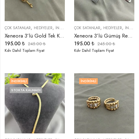
,
,
,
,
,
,
ÇOK SATANLAR
HEDIYELER
İNDIRIMLI ÜRÜNLER
ÇOK SATANLAR
KÜPELER
HEDIYELER
TREND ÜRÜNLER
İNDIRIMLI ÜRÜNLER
Xeneora 3’lü Gold Tek Kulak Küpe Seti
Xeneora 3’lü Gümüş Renk Tek Kulak Küpe Seti
195.00
₺
195.00
₺
245.00
₺
245.00
₺
Kdv Dahil Toplam Fiyat
Kdv Dahil Toplam Fiyat
İNDIRIMLI
İNDIRIMLI
STOKTA KALMADI