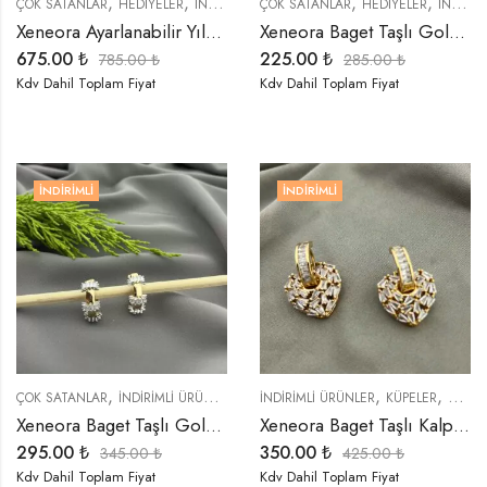
,
,
,
,
,
,
,
ÇOK SATANLAR
HEDIYELER
İNDIRIMLI ÜRÜNLER
ÇOK SATANLAR
KOLYELER
HEDIYELER
ÖZEL SERİLER
İNDIRIMLI ÜRÜNLER
T
Xeneora Ayarlanabilir Yılan Dekolte Gold Kolye
Xeneora Baget Taşlı Gold Küpe
675.00
₺
225.00
₺
785.00
₺
285.00
₺
Kdv Dahil Toplam Fiyat
Kdv Dahil Toplam Fiyat
İNDIRIMLI
İNDIRIMLI
,
,
,
,
,
,
ÇOK SATANLAR
İNDIRIMLI ÜRÜNLER
KÜPELER
İNDIRIMLI ÜRÜNLER
ÖZEL SERİLER
KÜPELER
TREND ÜRÜNL
ÖZEL 
Xeneora Baget Taşlı Gold Küpe
Xeneora Baget Taşlı Kalp Gold Renk Küpe
295.00
₺
350.00
₺
345.00
₺
425.00
₺
Kdv Dahil Toplam Fiyat
Kdv Dahil Toplam Fiyat