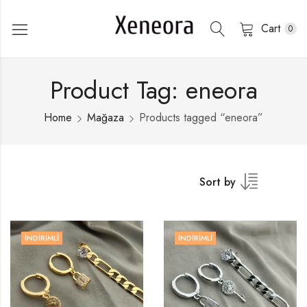
Cart
0
Product Tag: eneora
Home
Mağaza
Products tagged “eneora”
Sort by
İNDIRIMLI
İNDIRIMLI