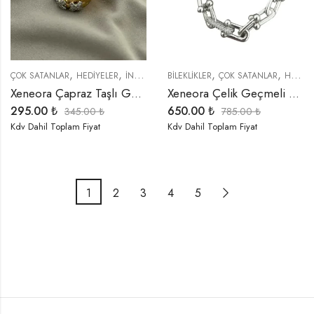
,
,
,
,
,
,
,
ÇOK SATANLAR
HEDIYELER
İNDIRIMLI ÜRÜNLER
BİLEKLİKLER
KÜPELER
ÇOK SATANLAR
ÖZEL SERİLER
HEDIYELER
T
Xeneora Çapraz Taşlı Gold Halka Küpe
Xeneora Çelik Geçmeli Kalın Zincir Tiffany Model Bileklik
295.00
₺
650.00
₺
345.00
₺
785.00
₺
Kdv Dahil Toplam Fiyat
Kdv Dahil Toplam Fiyat
1
2
3
4
5