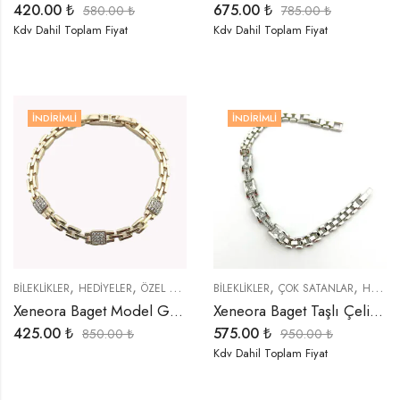
420.00
₺
675.00
₺
580.00
₺
785.00
₺
Kdv Dahil Toplam Fiyat
Kdv Dahil Toplam Fiyat
İNDIRIMLI
İNDIRIMLI
,
,
,
,
BİLEKLİKLER
HEDIYELER
ÖZEL SERİLER
BİLEKLİKLER
ÇOK SATANLAR
HEDIYELER
Xeneora Baget Model Geçmeli Bileklik
Xeneora Baget Taşlı Çelik Bileklik
425.00
₺
575.00
₺
850.00
₺
950.00
₺
Kdv Dahil Toplam Fiyat