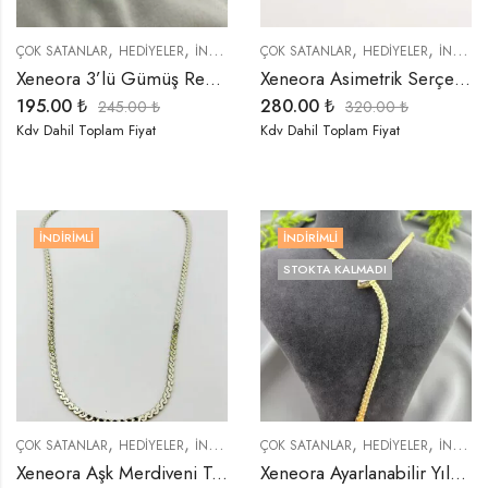
,
,
,
,
,
,
ÇOK SATANLAR
HEDIYELER
İNDIRIMLI ÜRÜNLER
ÇOK SATANLAR
KÜPELER
HEDIYELER
TREND ÜRÜNLER
İNDIRIMLI ÜRÜNLER
Xeneora 3’lü Gümüş Renk Tek Kulak Küpe Seti
Xeneora Asimetrik Serçe Parmak Yüzüğü
195.00
₺
280.00
₺
245.00
₺
320.00
₺
Kdv Dahil Toplam Fiyat
Kdv Dahil Toplam Fiyat
İNDIRIMLI
İNDIRIMLI
STOKTA KALMADI
,
,
,
,
,
,
,
ÇOK SATANLAR
HEDIYELER
İNDIRIMLI ÜRÜNLER
ÇOK SATANLAR
KOLYELER
HEDIYELER
ÖZEL SERİLER
İNDIRIMLI ÜRÜNLER
T
Xeneora Aşk Merdiveni Tamamlayıcı Zincir Kolye
Xeneora Ayarlanabilir Yılan Dekolte Gold Kolye