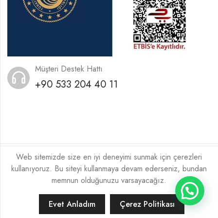
Müşteri Destek Hattı
+90 533 204 40 11
Web sitemizde size en iyi deneyimi sunmak için çerezleri
2026
Xeneora
Tarafından ❤️ İle Kodlanmıştır.
kullanıyoruz. Bu siteyi kullanmaya devam ederseniz, bundan
memnun olduğunuzu varsayacağız.
Evet Anladım
Çerez Politikası
ANA SAYFA
FILTRELE
ARA...
HESABIM