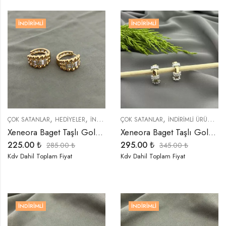
İNDIRIMLI
İNDIRIMLI
,
,
,
,
,
ÇOK SATANLAR
HEDIYELER
İNDIRIMLI ÜRÜNLER
ÇOK SATANLAR
KÜPELER
İNDIRIMLI ÜRÜNLER
TREND ÜRÜNLER
Xeneora Baget Taşlı Gold Küpe
Xeneora Baget Taşlı Gold Küpe
225.00
₺
295.00
₺
285.00
₺
345.00
₺
Kdv Dahil Toplam Fiyat
Kdv Dahil Toplam Fiyat
İNDIRIMLI
İNDIRIMLI