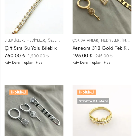
,
,
,
,
BİLEKLİKLER
HEDIYELER
ÖZEL SERİLER
ÇOK SATANLAR
HEDIYELER
İNDIRIMLI ÜRÜNLER
Çift Sıra Su Yolu Bileklik
Xeneora 3’lü Gold Tek Kulak Küpe Seti
760.00
₺
195.00
₺
1,200.00
₺
245.00
₺
Kdv Dahil Toplam Fiyat
Kdv Dahil Toplam Fiyat
İNDIRIMLI
İNDIRIMLI
STOKTA KALMADI