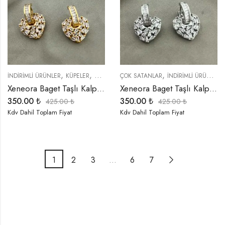
,
,
,
,
,
İNDIRIMLI ÜRÜNLER
KÜPELER
ÖZEL SERİLER
ÇOK SATANLAR
TREND ÜRÜNLER
İNDIRIMLI ÜRÜNLER
YENI GELENL
Xeneora Baget Taşlı Kalp Gold Renk Küpe
Xeneora Baget Taşlı Kalp Gümüş Renk Küpe
350.00
₺
350.00
₺
425.00
₺
425.00
₺
Kdv Dahil Toplam Fiyat
Kdv Dahil Toplam Fiyat
1
2
3
…
6
7