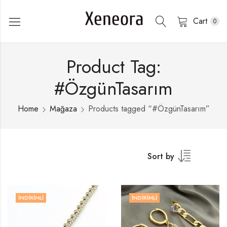
Cart
0
Product Tag:
#ÖzgünTasarım
Home
Mağaza
Products tagged “#ÖzgünTasarım”
Sort by
İNDIRIMLI
İNDIRIMLI