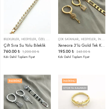
,
,
,
,
BİLEKLİKLER
HEDIYELER
ÖZEL SERİLER
ÇOK SATANLAR
HEDIYELER
İNDIRIMLI ÜRÜNLER
Çift Sıra Su Yolu Bileklik
Xeneora 3’lü Gold Tek Kulak Küpe Seti
760.00
₺
195.00
₺
1,200.00
₺
245.00
₺
Kdv Dahil Toplam Fiyat
Kdv Dahil Toplam Fiyat
İNDIRIMLI
İNDIRIMLI
STOKTA KALMADI