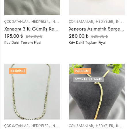
,
,
,
,
,
,
ÇOK SATANLAR
HEDIYELER
İNDIRIMLI ÜRÜNLER
ÇOK SATANLAR
KÜPELER
HEDIYELER
TREND ÜRÜNLER
İNDIRIMLI ÜRÜNLER
Xeneora 3’lü Gümüş Renk Tek Kulak Küpe Seti
Xeneora Asimetrik Serçe Parmak Yüzüğü
195.00
₺
280.00
₺
245.00
₺
320.00
₺
Kdv Dahil Toplam Fiyat
Kdv Dahil Toplam Fiyat
İNDIRIMLI
İNDIRIMLI
STOKTA KALMADI
,
,
,
,
,
,
,
ÇOK SATANLAR
HEDIYELER
İNDIRIMLI ÜRÜNLER
ÇOK SATANLAR
KOLYELER
HEDIYELER
ÖZEL SERİLER
İNDIRIMLI ÜRÜNLER
T