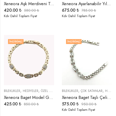
Xeneora Aşk Merdiveni Tamamlayıcı Zincir Kolye
Xeneora Ayarlanabilir Yılan Dekolte Gold Kolye
420.00
₺
675.00
₺
580.00
₺
785.00
₺
Kdv Dahil Toplam Fiyat
Kdv Dahil Toplam Fiyat
İNDIRIMLI
İNDIRIMLI
,
,
,
,
BİLEKLİKLER
HEDIYELER
ÖZEL SERİLER
BİLEKLİKLER
ÇOK SATANLAR
HEDIYELER
Xeneora Baget Model Geçmeli Bileklik
Xeneora Baget Taşlı Çelik Bileklik
425.00
₺
575.00
₺
850.00
₺
950.00
₺
Kdv Dahil Toplam Fiyat