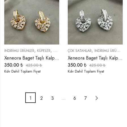
,
,
,
,
,
İNDIRIMLI ÜRÜNLER
KÜPELER
ÖZEL SERİLER
ÇOK SATANLAR
TREND ÜRÜNLER
İNDIRIMLI ÜRÜNLER
YENI GELENL
Xeneora Baget Taşlı Kalp Gold Renk Küpe
Xeneora Baget Taşlı Kalp Gümüş Renk Küpe
350.00
₺
350.00
₺
425.00
₺
425.00
₺
Kdv Dahil Toplam Fiyat
Kdv Dahil Toplam Fiyat
1
2
3
…
6
7