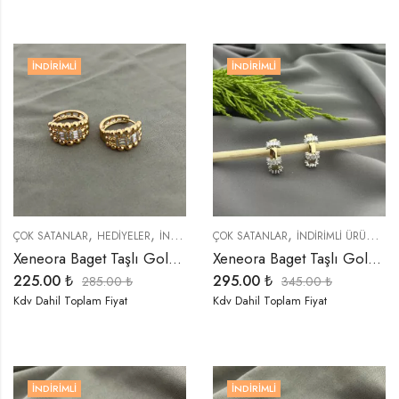
İNDIRIMLI
İNDIRIMLI
,
,
,
,
,
ÇOK SATANLAR
HEDIYELER
İNDIRIMLI ÜRÜNLER
ÇOK SATANLAR
KÜPELER
İNDIRIMLI ÜRÜNLER
TREND ÜRÜNLER
Xeneora Baget Taşlı Gold Küpe
Xeneora Baget Taşlı Gold Küpe
225.00
₺
295.00
₺
285.00
₺
345.00
₺
Kdv Dahil Toplam Fiyat
Kdv Dahil Toplam Fiyat
İNDIRIMLI
İNDIRIMLI