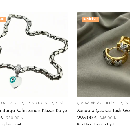
MLI
İNDIRIMLI
,
,
,
,
,
ÖZEL SERİLER
TREND ÜRÜNLER
YENI GELENLER
ÇOK SATANLAR
HEDIYELER
İN
 Burgu Kalın Zincir Nazar Kolye
Xeneora Çapraz Taşlı Go
0
₺
295.00
₺
980.00
₺
345.00
₺
 Toplam Fiyat
Kdv Dahil Toplam Fiyat