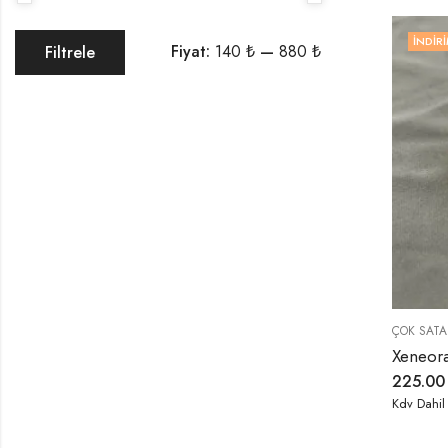
İNDIRI
Fiyat:
140 ₺
—
880 ₺
Filtrele
ÇOK SATA
Xeneora
225.0
Kdv Dahil