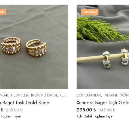
MLI
İNDIRIMLI
,
,
,
,
,
NLAR
HEDIYELER
İNDIRIMLI ÜRÜNLER
KÜPELER
ÇOK SATANLAR
TREND ÜRÜNLER
İNDIRIMLI ÜRÜN
 Baget Taşlı Gold Küpe
Xeneora Baget Taşlı Gol
0
₺
295.00
₺
285.00
₺
345.00
₺
 Toplam Fiyat
Kdv Dahil Toplam Fiyat