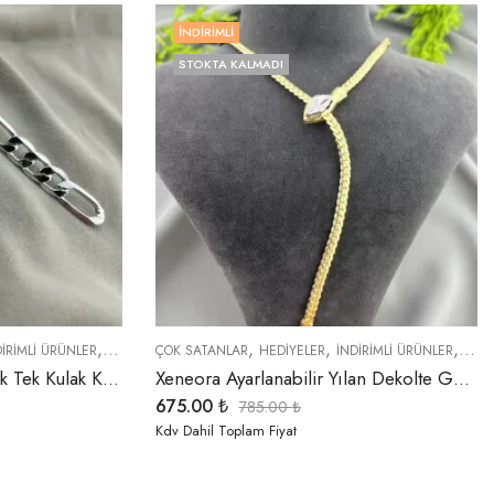
İNDIRIMLI
STOKTA KALMADI
,
,
,
,
,
,
NLER
DIRIMLI ÜRÜNLER
KÜPELER
ÇOK SATANLAR
TREND ÜRÜNLER
HEDIYELER
YENI GELENLER
İNDIRIMLI ÜRÜNLER
KOLY
Xeneora 3’lü Gümüş Renk Tek Kulak Küpe Seti
Xeneora Ayarlanabilir Yılan Dekolte Gold Kolye
675.00
₺
785.00
₺
Kdv Dahil Toplam Fiyat