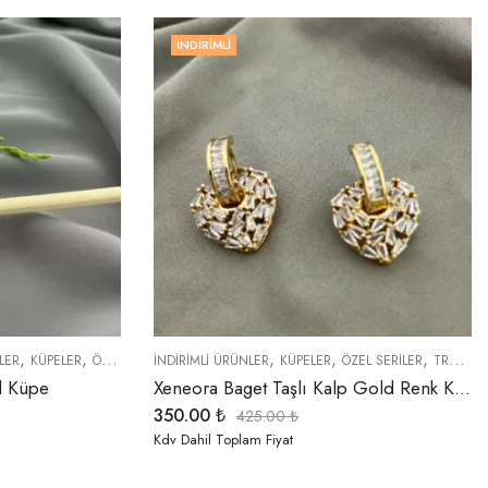
İNDIRIMLI
,
,
,
,
,
,
,
LER
KÜPELER
ÖZEL SERİLER
İNDIRIMLI ÜRÜNLER
TREND ÜRÜNLER
KÜPELER
YENI GELENLER
ÖZEL SERİLER
TREND ÜRÜNLER
d Küpe
Xeneora Baget Taşlı Kalp Gold Renk Küpe
350.00
₺
425.00
₺
Kdv Dahil Toplam Fiyat