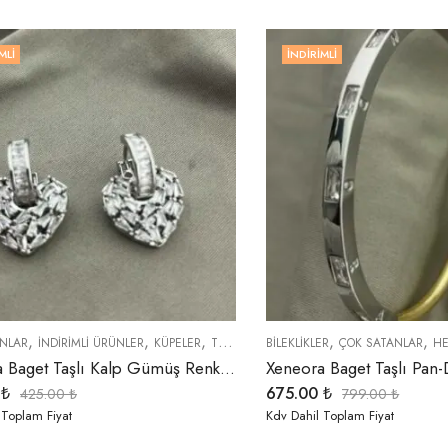
MLI
İNDIRIMLI
,
,
,
,
,
NLAR
İNDIRIMLI ÜRÜNLER
KÜPELER
TREND ÜRÜNLER
BİLEKLİKLER
ÇOK SATANLAR
HE
Xeneora Baget Taşlı Kalp Gümüş Renk Küpe
0
₺
675.00
₺
425.00
₺
799.00
₺
 Toplam Fiyat
Kdv Dahil Toplam Fiyat