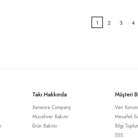
1
2
3
4
Takı Hakkında
Müşteri B
Xeneora Company
Veri Koru
Mücehver Bakımı
Mesafeli S
ı
Ürün Bakımı
Bilgi Toplu
SSS