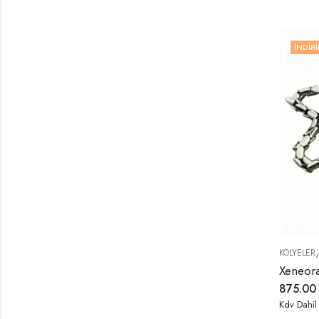
İNDIRI
KOLYELER
Xeneora
875.0
Kdv Dahil