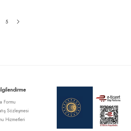
5
ilgilendirme
ma Formu
atış Sözleşmesi
mu Hizmetleri