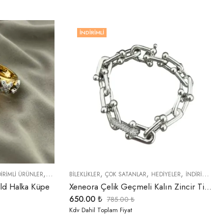
İNDIRIMLI
,
,
,
,
,
,
DIRIMLI ÜRÜNLER
KÜPELER
BİLEKLİKLER
ÖZEL SERİLER
ÇOK SATANLAR
TREND ÜRÜNLER
HEDIYELER
İNDIRIMLI ÜRÜNLER
ld Halka Küpe
Xeneora Çelik Geçmeli Kalın Zincir Tiffany Model Bileklik
650.00
₺
785.00
₺
Kdv Dahil Toplam Fiyat