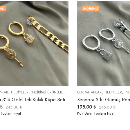
MLI
İNDIRIMLI
,
,
,
,
,
,
,
NLAR
HEDIYELER
İNDIRIMLI ÜRÜNLER
KÜPELER
ÇOK SATANLAR
TREND ÜRÜNLER
HEDIYELER
YENI GELE
İN
 3’lü Gold Tek Kulak Küpe Seti
₺
195.00
₺
245.00
₺
245.00
₺
 Toplam Fiyat
Kdv Dahil Toplam Fiyat