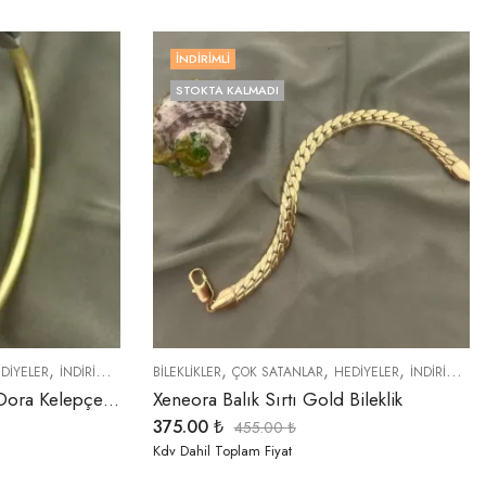
İNDIRIMLI
STOKTA KALMADI
,
,
,
,
,
DIYELER
İNDIRIMLI ÜRÜNLER
BİLEKLİKLER
ÖZEL SERİLER
ÇOK SATANLAR
HEDIYELER
İNDIRIMLI ÜRÜNLER
Xeneora Baget Taşlı Pan-Dora Kelepçe Bileklik
Xeneora Balık Sırtı Gold Bileklik
375.00
₺
455.00
₺
Kdv Dahil Toplam Fiyat