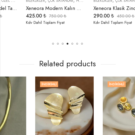
,
,
,
,
,
,
,
TREND ÜRÜNLER
BİLEKLİKLER
ÇOK SATANLAR
YENI GELENLER
HEDIYELER
BİLEKLİKLER
İNDIRIMLI ÜRÜNLER
ÇOK SATANLAR
TREND ÜRÜN
HEDIYELER
Xeneora Modern Kalın Çelik Bileklik
Xeneora Klasik Zincir Bileklik
425.00
₺
290.00
₺
750.00
₺
450.00
₺
Kdv Dahil Toplam Fiyat
Kdv Dahil Toplam Fiyat
Related products
İNDIRIMLI
İNDIRIMLI