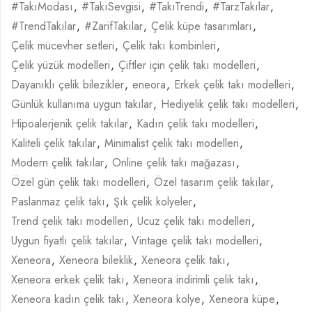
#TakıModası
,
#TakıSevgisi
,
#TakıTrendi
,
#TarzTakılar
,
#TrendTakılar
,
#ZarifTakılar
,
Çelik küpe tasarımları
,
Çelik mücevher setleri
,
Çelik takı kombinleri
,
Çelik yüzük modelleri
,
Çiftler için çelik takı modelleri
,
Dayanıklı çelik bilezikler
,
eneora
,
Erkek çelik takı modelleri
,
Günlük kullanıma uygun takılar
,
Hediyelik çelik takı modelleri
,
Hipoalerjenik çelik takılar
,
Kadın çelik takı modelleri
,
Kaliteli çelik takılar
,
Minimalist çelik takı modelleri
,
Modern çelik takılar
,
Online çelik takı mağazası
,
Özel gün çelik takı modelleri
,
Özel tasarım çelik takılar
,
Paslanmaz çelik takı
,
Şık çelik kolyeler
,
Trend çelik takı modelleri
,
Ucuz çelik takı modelleri
,
Uygun fiyatlı çelik takılar
,
Vintage çelik takı modelleri
,
Xeneora
,
Xeneora bileklik
,
Xeneora çelik takı
,
Xeneora erkek çelik takı
,
Xeneora indirimli çelik takı
,
Xeneora kadın çelik takı
,
Xeneora kolye
,
Xeneora küpe
,