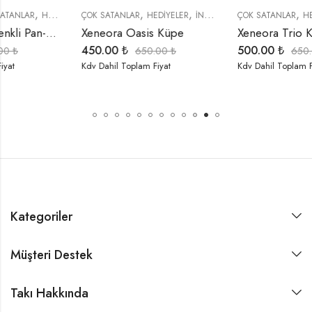
,
,
,
,
,
,
,
,
,
,
R
TREND ÜRÜNLER
ÇOK SATANLAR
ÖZEL SERİLER
HEDIYELER
TREND ÜRÜNLER
İNDIRIMLI ÜRÜNLER
ÇOK SATANLAR
KÜPELER
HEDIYELER
ÖZEL SERİLER
İNDIRIMLI ÜRÜNLER
Xeneora Oasis Küpe
Xeneora Trio Küpe
450.00
₺
500.00
₺
650.00
₺
650.00
₺
Kdv Dahil Toplam Fiyat
Kdv Dahil Toplam Fiyat
Kategoriler
Müşteri Destek
Takı Hakkında