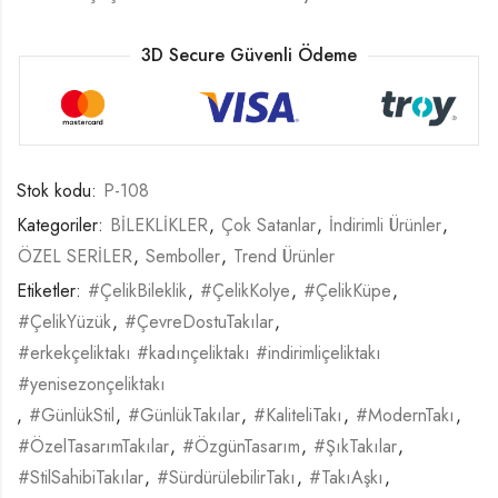
3D Secure Güvenli Ödeme
Stok kodu:
P-108
Kategoriler:
BİLEKLİKLER
,
Çok Satanlar
,
İndirimli Ürünler
,
ÖZEL SERİLER
,
Semboller
,
Trend Ürünler
Etiketler:
#ÇelikBileklik
,
#ÇelikKolye
,
#ÇelikKüpe
,
#ÇelikYüzük
,
#ÇevreDostuTakılar
,
#erkekçeliktakı #kadınçeliktakı #indirimliçeliktakı
#yenisezonçeliktakı
,
#GünlükStil
,
#GünlükTakılar
,
#KaliteliTakı
,
#ModernTakı
,
#ÖzelTasarımTakılar
,
#ÖzgünTasarım
,
#ŞıkTakılar
,
#StilSahibiTakılar
,
#SürdürülebilirTakı
,
#TakıAşkı
,