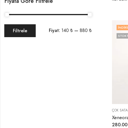
Fiyata Göre Filtrele
İNDIRI
Fiyat:
140 ₺
—
880 ₺
Filtrele
STOKT
ÇOK SATA
280.0