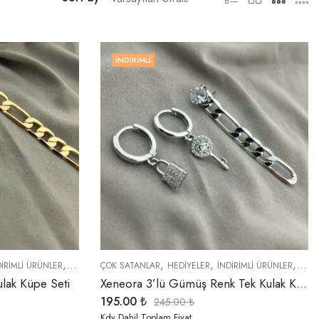
İNDIRIMLI
,
,
,
,
,
,
DIRIMLI ÜRÜNLER
KÜPELER
ÇOK SATANLAR
TREND ÜRÜNLER
HEDIYELER
YENI GELENLER
İNDIRIMLI ÜRÜNLER
KÜPE
lak Küpe Seti
Xeneora 3’lü Gümüş Renk Tek Kulak Küpe Seti
195.00
₺
245.00
₺
Kdv Dahil Toplam Fiyat