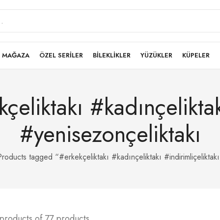
MAĞAZA
ÖZEL SERİLER
BİLEKLİKLER
YÜZÜKLER
KÜPELER
çeliktakı #kadınçeliktakı
#yenisezonçeliktakı
Products tagged “#erkekçeliktakı #kadınçeliktakı #indirimliçeliktak
products of 77 products