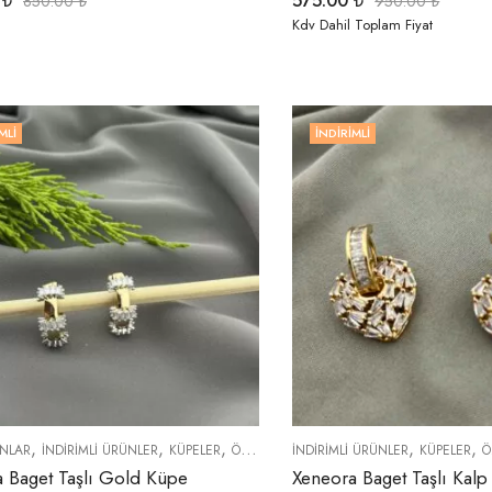
0
₺
575.00
₺
850.00
₺
950.00
₺
Kdv Dahil Toplam Fiyat
MLI
İNDIRIMLI
,
,
,
,
,
,
,
NLAR
İNDIRIMLI ÜRÜNLER
KÜPELER
ÖZEL SERİLER
İNDIRIMLI ÜRÜNLER
TREND ÜRÜNLER
KÜPELER
YENI GE
Ö
 Baget Taşlı Gold Küpe