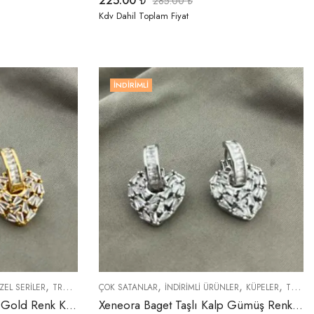
225.00
₺
285.00
₺
Kdv Dahil Toplam Fiyat
İNDIRIMLI
,
,
,
,
,
LENLER
ZEL SERİLER
TREND ÜRÜNLER
ÇOK SATANLAR
YENI GELENLER
İNDIRIMLI ÜRÜNLER
KÜPELER
TREND ÜRÜNLER
Xeneora Baget Taşlı Kalp Gold Renk Küpe
Xeneora Baget Taşlı Kalp Gümüş Renk Küpe