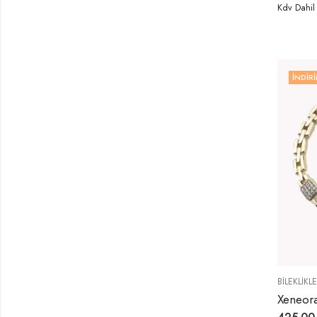
Kdv Dahil
İNDIRI
BİLEKLİKL
Xeneora