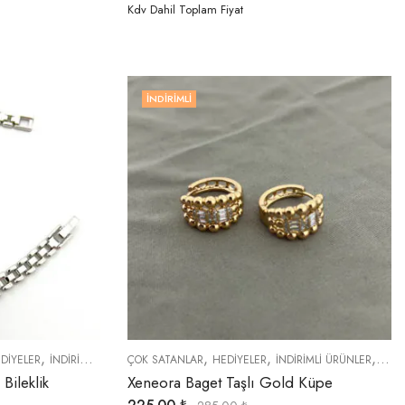
Kdv Dahil Toplam Fiyat
İNDIRIMLI
,
,
,
,
,
,
DIYELER
İNDIRIMLI ÜRÜNLER
ÇOK SATANLAR
ÖZEL SERİLER
HEDIYELER
TREND ÜRÜNLER
İNDIRIMLI ÜRÜNLER
KÜPE
Bileklik
Xeneora Baget Taşlı Gold Küpe