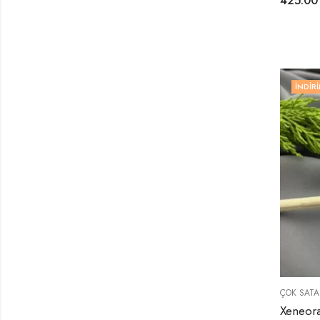
425.0
İNDIRI
ÇOK SATA
Xeneora