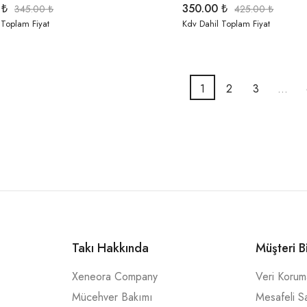
0
₺
350.00
₺
345.00
₺
425.00
₺
 Toplam Fiyat
Kdv Dahil Toplam Fiyat
1
2
3
…
Takı Hakkında
Müşteri B
Xeneora Company
Veri Koru
Mücehver Bakımı
Mesafeli S