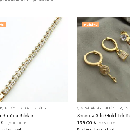
MLI
İNDIRIMLI
,
,
,
,
ER
HEDIYELER
ÖZEL SERİLER
ÇOK SATANLAR
HEDIYELER
İN
a Su Yolu Bileklik
Xeneora 3’lü Gold Tek Ku
0
₺
195.00
₺
1,200.00
₺
245.00
₺
 Toplam Fiyat
Kdv Dahil Toplam Fiyat