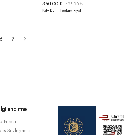
350.00
₺
425.00
₺
Kdv Dahil Toplam Fiyat
6
7
ilgilendirme
ma Formu
atış Sözleşmesi