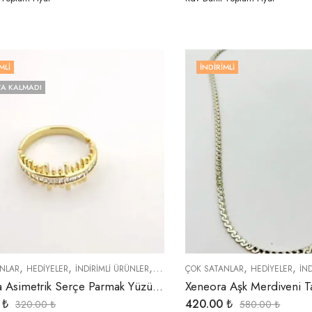
MLI
İNDIRIMLI
A KALMADI
,
,
,
,
,
,
,
NLAR
HEDIYELER
İNDIRIMLI ÜRÜNLER
ÖZEL SERİLER
ÇOK SATANLAR
TREND ÜRÜNLER
HEDIYELER
YENI 
İN
Xeneora Asimetrik Serçe Parmak Yüzüğü
0
₺
420.00
₺
320.00
₺
580.00
₺