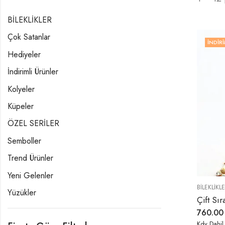
BİLEKLİKLER
Çok Satanlar
İNDIRI
Hediyeler
İndirimli Ürünler
Kolyeler
Küpeler
ÖZEL SERİLER
Semboller
Trend Ürünler
Yeni Gelenler
BİLEKLİKL
Yüzükler
Çift Sır
760.0
Kdv Dahil