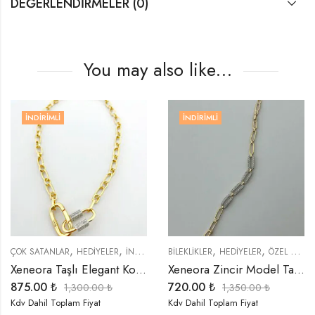
DEĞERLENDIRMELER (0)
You may also like…
İNDIRIMLI
İNDIRIMLI
,
,
,
,
,
,
,
,
,
,
,
NLER
ÇOK SATANLAR
İNDIRIMLI ÜRÜNLER
YENI GELENLER
HEDIYELER
YÜZÜKLER
ÖZEL SERİLER
İNDIRIMLI ÜRÜNLER
BİLEKLİKLER
KOLYELER
HEDIYELER
ÖZEL SERİLER
ÖZEL SERİLER
T
Xeneora Taşlı Elegant Kolye
Xeneora Zincir Model Taşlı Bileklik
875.00
₺
720.00
₺
1,300.00
₺
1,350.00
₺
Kdv Dahil Toplam Fiyat
Kdv Dahil Toplam Fiyat