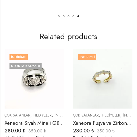
Related products
İNDIRIMLI
İNDIRIMLI
STOKTA KALMADI
,
,
,
,
,
,
,
,
,
ÜKLER
ÇOK SATANLAR
TREND ÜRÜNLER
HEDIYELER
YENI GELENLER
İNDIRIMLI ÜRÜNLER
ÇOK SATANLAR
YÜZÜKLER
ÖZEL SERİLER
HEDIYELER
TREND ÜRÜ
İNDIRIMLI ÜRÜNLER
Xeneora Siyah Mineli Gümüş Renk Yüzük
Xeneora Fuşya ve Zirkon Taşlı Sekizgen Yüzük
280.00
₺
280.00
₺
350.00
₺
350.00
₺