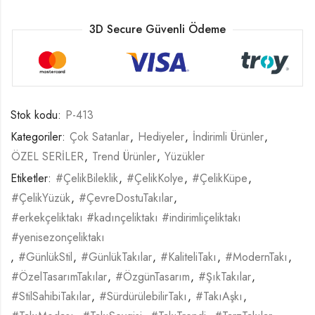
3D Secure Güvenli Ödeme
Stok kodu:
P-413
Kategoriler:
Çok Satanlar
,
Hediyeler
,
İndirimli Ürünler
,
ÖZEL SERİLER
,
Trend Ürünler
,
Yüzükler
Etiketler:
#ÇelikBileklik
,
#ÇelikKolye
,
#ÇelikKüpe
,
#ÇelikYüzük
,
#ÇevreDostuTakılar
,
#erkekçeliktakı #kadınçeliktakı #indirimliçeliktakı
#yenisezonçeliktakı
,
#GünlükStil
,
#GünlükTakılar
,
#KaliteliTakı
,
#ModernTakı
,
#ÖzelTasarımTakılar
,
#ÖzgünTasarım
,
#ŞıkTakılar
,
#StilSahibiTakılar
,
#SürdürülebilirTakı
,
#TakıAşkı
,