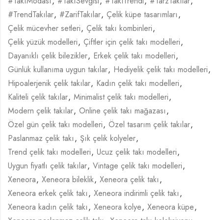
#TakıModası
,
#TakıSevgisi
,
#TakıTrendi
,
#TarzTakılar
,
#TrendTakılar
,
#ZarifTakılar
,
Çelik küpe tasarımları
,
Çelik mücevher setleri
,
Çelik takı kombinleri
,
Çelik yüzük modelleri
,
Çiftler için çelik takı modelleri
,
Dayanıklı çelik bilezikler
,
Erkek çelik takı modelleri
,
Günlük kullanıma uygun takılar
,
Hediyelik çelik takı modelleri
,
Hipoalerjenik çelik takılar
,
Kadın çelik takı modelleri
,
Kaliteli çelik takılar
,
Minimalist çelik takı modelleri
,
Modern çelik takılar
,
Online çelik takı mağazası
,
Özel gün çelik takı modelleri
,
Özel tasarım çelik takılar
,
Paslanmaz çelik takı
,
Şık çelik kolyeler
,
Trend çelik takı modelleri
,
Ucuz çelik takı modelleri
,
Uygun fiyatlı çelik takılar
,
Vintage çelik takı modelleri
,
Xeneora
,
Xeneora bileklik
,
Xeneora çelik takı
,
Xeneora erkek çelik takı
,
Xeneora indirimli çelik takı
,
Xeneora kadın çelik takı
,
Xeneora kolye
,
Xeneora küpe
,