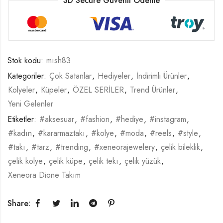
3D Secure Güvenli Ödeme
Stok kodu:
mısh83
Kategoriler:
Çok Satanlar
,
Hediyeler
,
İndirimli Ürünler
,
Kolyeler
,
Küpeler
,
ÖZEL SERİLER
,
Trend Ürünler
,
Yeni Gelenler
Etiketler:
#aksesuar
,
#fashion
,
#hediye
,
#instagram
,
#kadın
,
#kararmaztakı
,
#kolye
,
#moda
,
#reels
,
#style
,
#takı
,
#tarz
,
#trending
,
#xeneorajewelery
,
çelik bileklik
,
çelik kolye
,
çelik küpe
,
çelik tekı
,
çelik yüzük
,
Xeneora Dione Takım
Share: