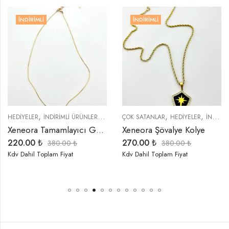
İNDIRIMLI
İNDIRIMLI
,
,
,
,
,
,
,
REND ÜRÜNLER
HEDIYELER
İNDIRIMLI ÜRÜNLER
YENI GELENLER
KOLYELER
ÇOK SATANLAR
ÖZEL SERİLER
HEDIYELER
TREND ÜRÜNLER
İNDIRIMLI ÜRÜNLER
Xeneora Tamamlayıcı Gold İnce Kolye
Xeneora Şövalye Kolye
220.00
₺
270.00
₺
380.00
₺
380.00
₺
Kdv Dahil Toplam Fiyat
Kdv Dahil Toplam Fiyat