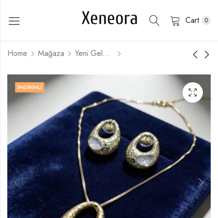
Cart
0
Home
Mağaza
Yeni Gelenler
İNDIRIMLI