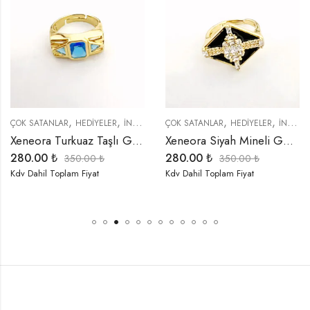
,
,
,
,
,
,
,
,
,
,
,
YENI GELENLER
ÇOK SATANLAR
ÖZEL SERİLER
HEDIYELER
TREND ÜRÜNLER
İNDIRIMLI ÜRÜNLER
ÇOK SATANLAR
YENI GELENLER
ÖZEL SERİLER
HEDIYELER
YÜZÜKLER
TREND ÜRÜ
İNDIRIMLI ÜRÜNLER
Xeneora Turkuaz Taşlı Gold Yüzük
Xeneora Siyah Mineli Gold Çelik Yüzük
280.00
₺
280.00
₺
350.00
₺
350.00
₺
Kdv Dahil Toplam Fiyat
Kdv Dahil Toplam Fiyat