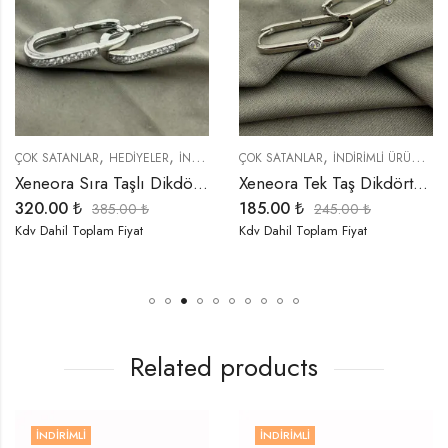
,
,
,
,
,
,
,
,
,
ÇOK SATANLAR
KÜPELER
HEDIYELER
ÖZEL SERİLER
İNDIRIMLI ÜRÜNLER
TREND ÜRÜNLER
ÇOK SATANLAR
KÜPELER
İNDIRIMLI ÜRÜNLER
ÖZEL SERİLER
T
Xeneora Sıra Taşlı Dikdörtgen Gümüş Renk Küpe
Xeneora Tek Taş Dikdörtgen Küpe
320.00
₺
185.00
₺
385.00
₺
245.00
₺
Kdv Dahil Toplam Fiyat
Kdv Dahil Toplam Fiyat
Related products
İNDIRIMLI
İNDIRIMLI