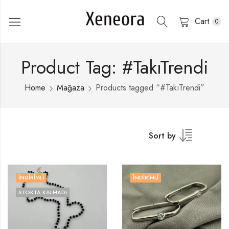
Cart
0
Product Tag: #TakıTrendi
Home
Mağaza
Products tagged “#TakıTrendi”
Sort by
İNDIRIMLI
İNDIRIMLI
STOKTA KALMADI