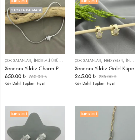
İNDIRIMLI
İNDIRIMLI
STOKTA KALMADI
,
,
,
,
,
,
ÇOK SATANLAR
İNDIRIMLI ÜRÜNLER
KOLYELER
ÇOK SATANLAR
TREND ÜRÜNLER
HEDIYELER
YENI GEL
İNDIRIMLI ÜRÜNLER
Xeneora Yıldız Charm Pan-Dora Kolye
Xeneora Yıldız Gold Küpe
650.00
₺
245.00
₺
760.00
₺
285.00
₺
Kdv Dahil Toplam Fiyat
Kdv Dahil Toplam Fiyat
İNDIRIMLI
İNDIRIMLI