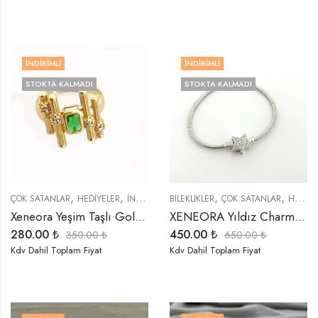
İNDIRIMLI
İNDIRIMLI
STOKTA KALMADI
STOKTA KALMADI
,
,
,
,
,
,
ÇOK SATANLAR
HEDIYELER
İNDIRIMLI ÜRÜNLER
BİLEKLİKLER
ÖZEL SERİLER
ÇOK SATANLAR
TREND ÜRÜ
HEDIYELER
Xeneora Yeşim Taşlı Gold Yüzük
XENEORA Yıldız Charm Bileklik
280.00
₺
450.00
₺
350.00
₺
650.00
₺
Kdv Dahil Toplam Fiyat
Kdv Dahil Toplam Fiyat