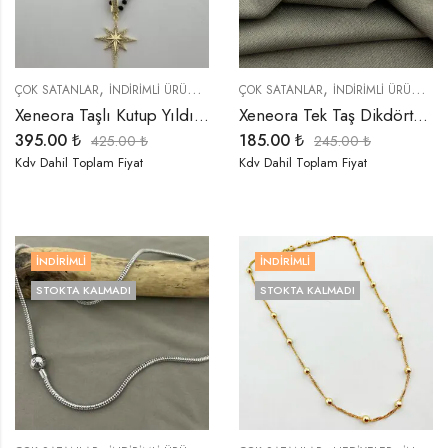
,
,
,
,
,
ÇOK SATANLAR
İNDIRIMLI ÜRÜNLER
KOLYELER
ÇOK SATANLAR
ÖZEL SERİLER
İNDIRIMLI ÜRÜNLER
TREND ÜRÜN
Xeneora Taşlı Kutup Yıldızı Boncuklu Kolye
Xeneora Tek Taş Dikdörtgen Küpe
395.00
₺
185.00
₺
425.00
₺
245.00
₺
Kdv Dahil Toplam Fiyat
Kdv Dahil Toplam Fiyat
İNDIRIMLI
İNDIRIMLI
STOKTA KALMADI
STOKTA KALMADI