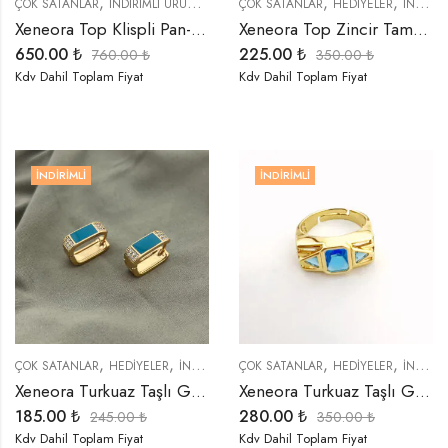
,
,
,
,
,
ÇOK SATANLAR
İNDIRIMLI ÜRÜNLER
KOLYELER
ÇOK SATANLAR
TREND ÜRÜNLER
HEDIYELER
İNDIRIMLI ÜRÜNLER
Xeneora Top Klispli Pan-Dora Kolye
Xeneora Top Zincir Tamamlayıcı Kolye
650.00
₺
225.00
₺
760.00
₺
350.00
₺
Kdv Dahil Toplam Fiyat
Kdv Dahil Toplam Fiyat
İNDIRIMLI
İNDIRIMLI
,
,
,
,
,
,
ÇOK SATANLAR
HEDIYELER
İNDIRIMLI ÜRÜNLER
ÇOK SATANLAR
KÜPELER
HEDIYELER
TREND ÜRÜNLER
İNDIRIMLI ÜRÜNLER
Xeneora Turkuaz Taşlı Gold Küpe
Xeneora Turkuaz Taşlı Gold Yüzük
185.00
₺
280.00
₺
245.00
₺
350.00
₺
Kdv Dahil Toplam Fiyat
Kdv Dahil Toplam Fiyat