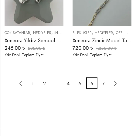
,
,
,
,
,
,
ÇOK SATANLAR
HEDIYELER
İNDIRIMLI ÜRÜNLER
BİLEKLİKLER
KÜPELER
HEDIYELER
TREND ÜRÜNLER
ÖZEL SERİLER
Xeneora Yıldız Sembol Gümüş Renk Küpe
Xeneora Zincir Model Taşlı Bileklik
245.00
₺
720.00
₺
285.00
₺
1,350.00
₺
Kdv Dahil Toplam Fiyat
Kdv Dahil Toplam Fiyat
1
2
…
4
5
6
7