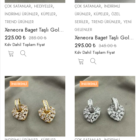
,
,
,
ÇOK SATANLAR
HEDIYELER
ÇOK SATANLAR
İNDIRIMLI
,
,
,
,
İNDIRIMLI ÜRÜNLER
KÜPELER
ÜRÜNLER
KÜPELER
ÖZEL
,
,
TREND ÜRÜNLER
SERİLER
TREND ÜRÜNLER
YENI
Xeneora Baget Taşlı Gold Küpe
GELENLER
Xeneora Baget Taşlı Gold Küpe
225.00
₺
285.00
₺
Kdv Dahil Toplam Fiyat
295.00
₺
345.00
₺
Kdv Dahil Toplam Fiyat
İNDIRIMLI
İNDIRIMLI
,
,
,