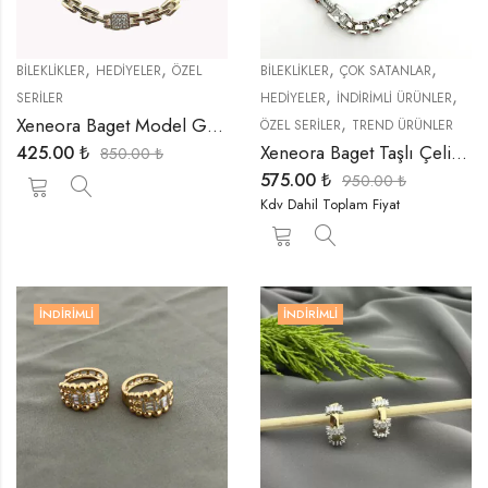
,
,
,
,
BİLEKLİKLER
HEDIYELER
ÖZEL
BİLEKLİKLER
ÇOK SATANLAR
,
,
SERİLER
HEDIYELER
İNDIRIMLI ÜRÜNLER
,
Xeneora Baget Model Geçmeli Bileklik
ÖZEL SERİLER
TREND ÜRÜNLER
Xeneora Baget Taşlı Çelik Bileklik
425.00
₺
850.00
₺
575.00
₺
950.00
₺
Kdv Dahil Toplam Fiyat
İNDIRIMLI
İNDIRIMLI