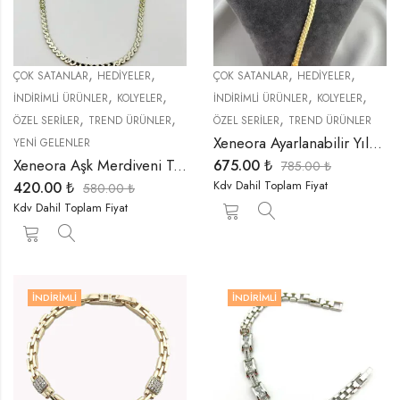
,
,
,
,
ÇOK SATANLAR
HEDIYELER
ÇOK SATANLAR
HEDIYELER
,
,
,
,
İNDIRIMLI ÜRÜNLER
KOLYELER
İNDIRIMLI ÜRÜNLER
KOLYELER
,
,
,
ÖZEL SERİLER
TREND ÜRÜNLER
ÖZEL SERİLER
TREND ÜRÜNLER
Xeneora Ayarlanabilir Yılan Dekolte Gold Kolye
YENI GELENLER
Xeneora Aşk Merdiveni Tamamlayıcı Zincir Kolye
675.00
₺
785.00
₺
Kdv Dahil Toplam Fiyat
420.00
₺
580.00
₺
Kdv Dahil Toplam Fiyat
İNDIRIMLI
İNDIRIMLI