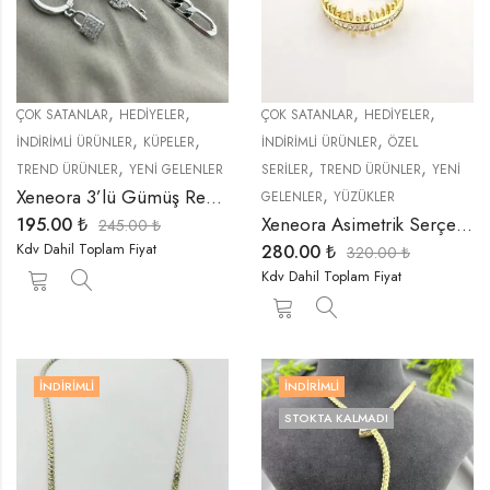
,
,
,
,
ÇOK SATANLAR
HEDIYELER
ÇOK SATANLAR
HEDIYELER
,
,
,
İNDIRIMLI ÜRÜNLER
KÜPELER
İNDIRIMLI ÜRÜNLER
ÖZEL
,
,
,
TREND ÜRÜNLER
YENI GELENLER
SERİLER
TREND ÜRÜNLER
YENI
,
Xeneora 3’lü Gümüş Renk Tek Kulak Küpe Seti
GELENLER
YÜZÜKLER
Xeneora Asimetrik Serçe Parmak Yüzüğü
195.00
₺
245.00
₺
Kdv Dahil Toplam Fiyat
280.00
₺
320.00
₺
Kdv Dahil Toplam Fiyat
İNDIRIMLI
İNDIRIMLI
STOKTA KALMADI