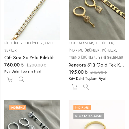
,
,
,
,
BİLEKLİKLER
HEDIYELER
ÖZEL
ÇOK SATANLAR
HEDIYELER
,
,
SERİLER
İNDIRIMLI ÜRÜNLER
KÜPELER
,
Çift Sıra Su Yolu Bileklik
TREND ÜRÜNLER
YENI GELENLER
Xeneora 3’lü Gold Tek Kulak Küpe Seti
760.00
₺
1,200.00
₺
Kdv Dahil Toplam Fiyat
195.00
₺
245.00
₺
Kdv Dahil Toplam Fiyat
İNDIRIMLI
İNDIRIMLI
STOKTA KALMADI