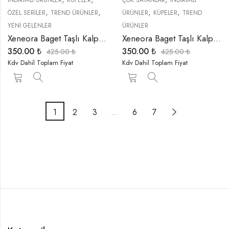
İNDIRIMLI ÜRÜNLER
KÜPELER
ÇOK SATANLAR
İNDIRIMLI
,
,
,
,
ÖZEL SERİLER
TREND ÜRÜNLER
ÜRÜNLER
KÜPELER
TREND
YENI GELENLER
ÜRÜNLER
Xeneora Baget Taşlı Kalp Gold Renk Küpe
Xeneora Baget Taşlı Kalp Gümüş Renk Küpe
350.00
₺
350.00
₺
425.00
₺
425.00
₺
Kdv Dahil Toplam Fiyat
Kdv Dahil Toplam Fiyat
1
2
3
…
6
7