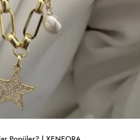
adar Popüler? | XENEORA