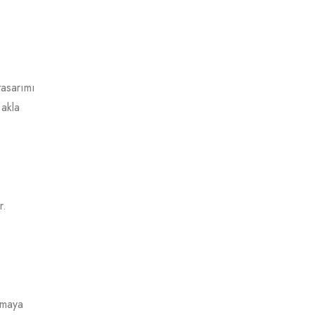
tasarımı
 akla
r.
lmaya