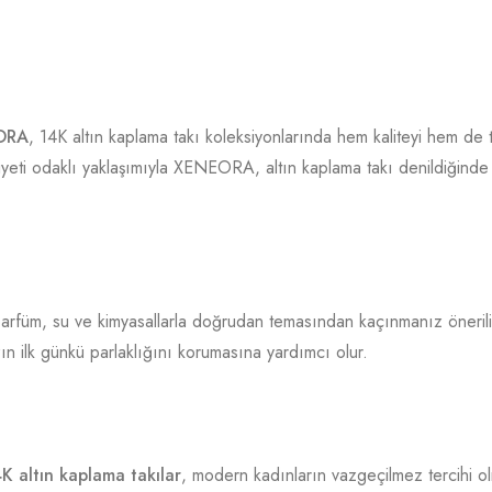
ORA
, 14K altın kaplama takı koleksiyonlarında hem kaliteyi hem de 
niyeti odaklı yaklaşımıyla XENEORA, altın kaplama takı denildiğinde
rfüm, su ve kimyasallarla doğrudan temasından kaçınmanız önerili
n ilk günkü parlaklığını korumasına yardımcı olur.
 altın kaplama takılar
, modern kadınların vazgeçilmez tercihi o