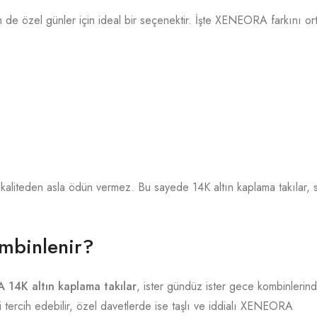
 de özel günler için ideal bir seçenektir. İşte XENEORA farkını or
liteden asla ödün vermez. Bu sayede 14K altın kaplama takılar,
ombinlenir?
14K altın kaplama takılar
, ister gündüz ister gece kombinlerin
ri tercih edebilir, özel davetlerde ise taşlı ve iddialı XENEORA