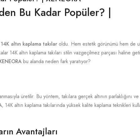
eden Bu Kadar Popüler? |
i
14K altın kaplama takılar
oldu. Hem estetik görünümü hem de ulaş
lar 14K altın kaplama takıları stilin vazgeçilmez parçası haline geti
XENEORA
bu alanda neden fark yaratıyor?
nmasıyla üretilir. Bu yöntem, takılara gerçek altının parlaklığını ve
A
, 14K altın kaplama takılarında yüksek kalite kaplama teknikleri kul
rın Avantajları