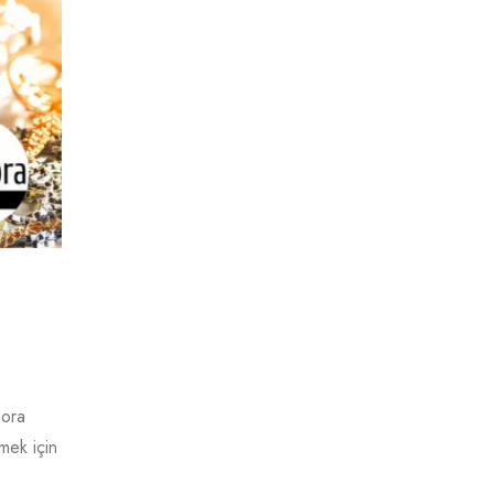
eora
mek için