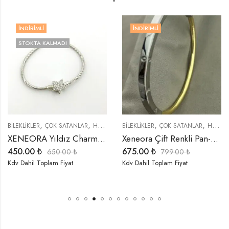
İNDIRIMLI
İNDIRIMLI
STOKTA KALMADI
,
,
,
,
,
,
,
,
,
BİLEKLİKLER
İNDIRIMLI ÜRÜNLER
ÇOK SATANLAR
ÖZEL SERİLER
HEDIYELER
TREND ÜRÜNLER
BİLEKLİKLER
İNDIRIMLI ÜRÜNLER
ÇOK SATANLAR
TREND ÜRÜNL
HEDIYELER
XENEORA Yıldız Charm Bileklik
Xeneora Çift Renkli Pan-Dora Çelik Bileklik
450.00
₺
675.00
₺
650.00
₺
799.00
₺
Kdv Dahil Toplam Fiyat
Kdv Dahil Toplam Fiyat