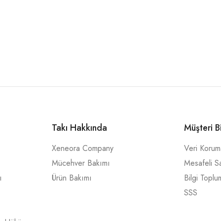
Takı Hakkında
Müşteri B
Xeneora Company
Veri Koru
Mücehver Bakımı
Mesafeli S
ı
Ürün Bakımı
Bilgi Toplu
SSS