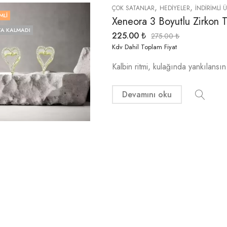
,
,
ÇOK SATANLAR
HEDIYELER
İNDIRIMLI 
MLI
Xeneora 3 Boyutlu Zirkon 
A KALMADI
225.00
₺
275.00
₺
Kdv Dahil Toplam Fiyat
Kalbin ritmi, kulağında yankılans
Devamını oku