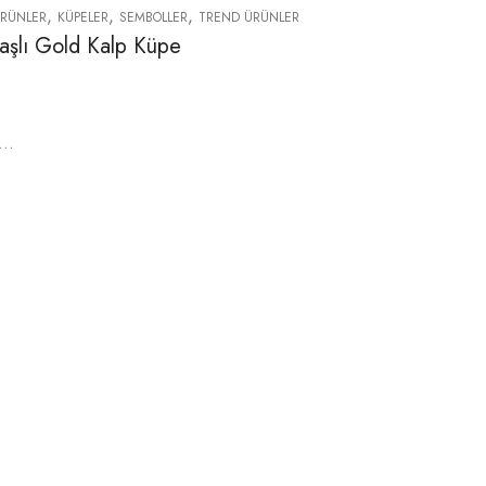
,
,
,
ÜRÜNLER
KÜPELER
SEMBOLLER
TREND ÜRÜNLER
Taşlı Gold Kalp Küpe
ın…