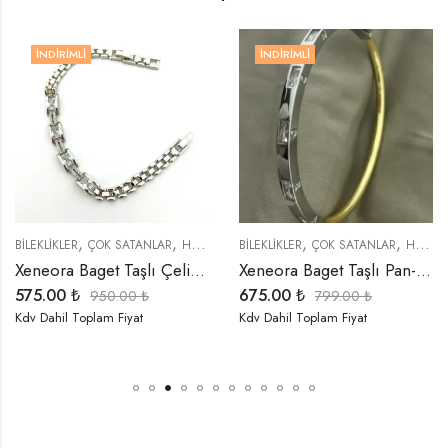
İNDIRIMLI
İNDIRIMLI
,
,
,
,
,
,
,
,
,
,
ER
BİLEKLİKLER
KOLYELER
ÇOK SATANLAR
ÖZEL SERİLER
HEDIYELER
TREND ÜRÜNLER
BİLEKLİKLER
İNDIRIMLI ÜRÜNLER
ÇOK SATANLAR
YENI GELENLER
ÖZEL SERİLER
HEDIYELER
Xeneora Baget Taşlı Çelik Bileklik
Xeneora Baget Taşlı Pan-Dora Kelepçe Bileklik
575.00
₺
675.00
₺
950.00
₺
799.00
₺
Kdv Dahil Toplam Fiyat
Kdv Dahil Toplam Fiyat