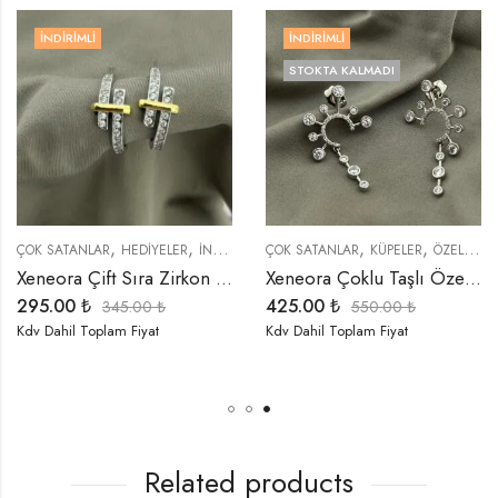
İNDIRIMLI
İNDIRIMLI
STOKTA KALMADI
,
,
,
,
,
,
,
,
,
,
KÜPELER
ÇOK SATANLAR
ÖZEL SERİLER
HEDIYELER
TREND ÜRÜNLER
İNDIRIMLI ÜRÜNLER
ÇOK SATANLAR
KÜPELER
KÜPELER
ÖZEL SERİLER
ÖZEL SERİLER
T
Xeneora Çift Sıra Zirkon Taşlı Asimetrik Gold Detaylı Küpe
Xeneora Çoklu Taşlı Özel Seri Çelik Küpe
295.00
₺
425.00
₺
345.00
₺
550.00
₺
Kdv Dahil Toplam Fiyat
Kdv Dahil Toplam Fiyat
Related products