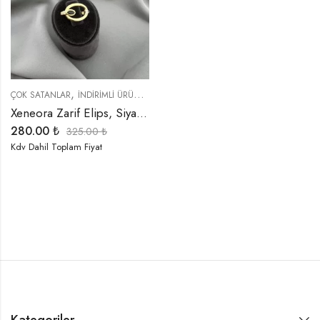
,
,
,
ÇOK SATANLAR
İNDIRIMLI ÜRÜNLER
TREND ÜRÜNLER
YÜZÜKLER
Xeneora Zarif Elips, Siyah Taşlı Gold Yüzük
280.00
₺
325.00
₺
Kdv Dahil Toplam Fiyat