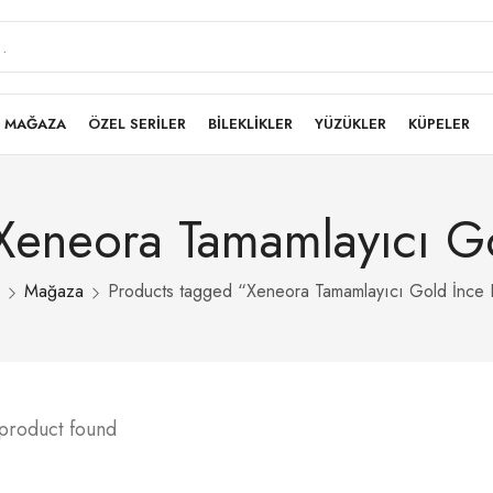
MAĞAZA
ÖZEL SERİLER
BİLEKLİKLER
YÜZÜKLER
KÜPELER
Xeneora Tamamlayıcı G
Mağaza
Products tagged “Xeneora Tamamlayıcı Gold İnce 
 product found