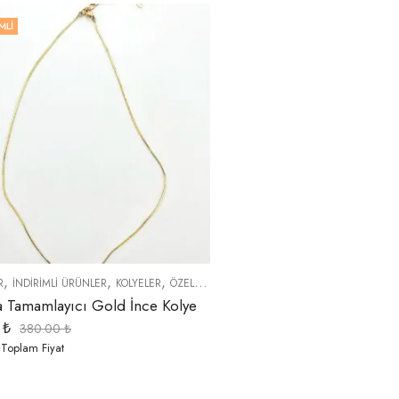
MLI
,
,
,
,
,
R
İNDIRIMLI ÜRÜNLER
KOLYELER
ÖZEL SERİLER
TREND ÜRÜNLER
YENI GELEN
 Tamamlayıcı Gold İnce Kolye
0
₺
380.00
₺
 Toplam Fiyat