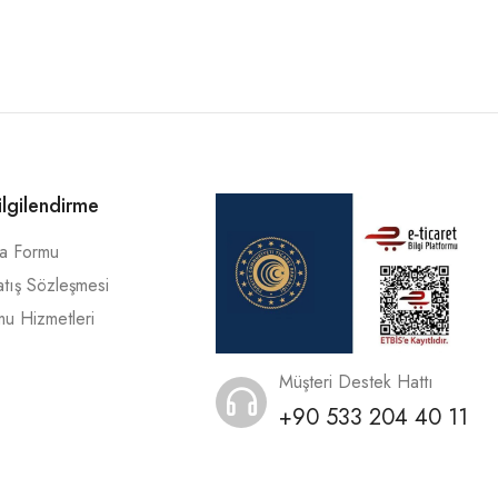
ilgilendirme
ma Formu
atış Sözleşmesi
mu Hizmetleri
Müşteri Destek Hattı
+90 533 204 40 11