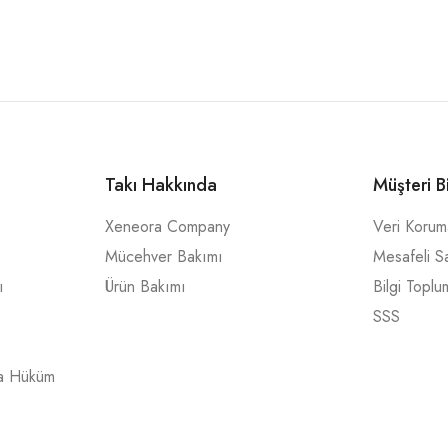
Takı Hakkında
Müşteri B
Xeneora Company
Veri Koru
Mücehver Bakımı
Mesafeli S
ı
Ürün Bakımı
Bilgi Toplu
SSS
lma Hüküm