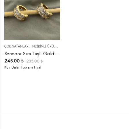
,
,
,
,
ÇOK SATANLAR
İNDIRIMLI ÜRÜNLER
KÜPELER
ÖZEL SERİLER
TREND ÜRÜNL
Xeneora Sıra Taşlı Gold Küpe
245.00
₺
285.00
₺
Kdv Dahil Toplam Fiyat