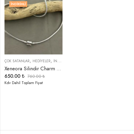
İNDIRIMLI
,
,
,
,
ÇOK SATANLAR
HEDIYELER
İNDIRIMLI ÜRÜNLER
KOLYELER
TREND ÜRÜNLE
Xeneora Silindir Charm Pan-Dora Kolye
650.00
₺
760.00
₺
Kdv Dahil Toplam Fiyat