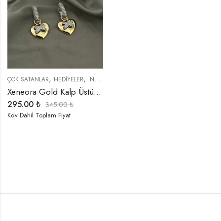
,
,
,
,
,
ÇOK SATANLAR
HEDIYELER
İNDIRIMLI ÜRÜNLER
KÜPELER
ÖZEL SERİLER
T
Xeneora Gold Kalp Üstü Taşlı Küpe
295.00
₺
345.00
₺
Kdv Dahil Toplam Fiyat