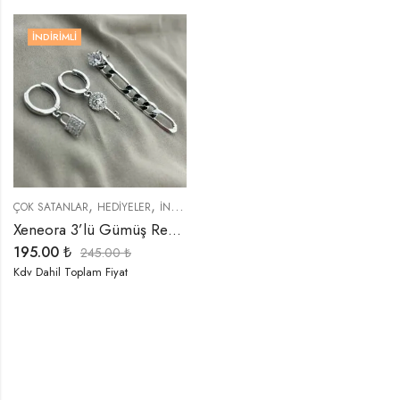
İNDIRIMLI
,
,
,
,
ÇOK SATANLAR
HEDIYELER
İNDIRIMLI ÜRÜNLER
KÜPELER
TREND ÜRÜNLER
Xeneora 3’lü Gümüş Renk Tek Kulak Küpe Seti
195.00
₺
245.00
₺
Kdv Dahil Toplam Fiyat