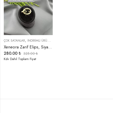
,
,
,
ÇOK SATANLAR
İNDIRIMLI ÜRÜNLER
TREND ÜRÜNLER
YÜZÜKLER
Xeneora Zarif Elips, Siyah Taşlı Gold Yüzük
280.00
₺
325.00
₺
Kdv Dahil Toplam Fiyat