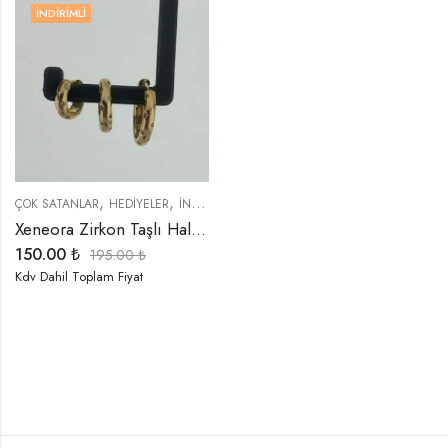
İNDIRIMLI
,
,
,
,
ÇOK SATANLAR
HEDIYELER
İNDIRIMLI ÜRÜNLER
KÜPELER
TREND ÜRÜNLER
Xeneora Zirkon Taşlı Halka 3’lü Küpe Seti
150.00
₺
195.00
₺
Kdv Dahil Toplam Fiyat