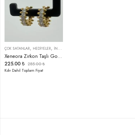
,
,
,
,
ÇOK SATANLAR
HEDIYELER
İNDIRIMLI ÜRÜNLER
KÜPELER
TREND ÜRÜNLER
Xeneora Zirkon Taşlı Gold Küpe
225.00
₺
285.00
₺
Kdv Dahil Toplam Fiyat