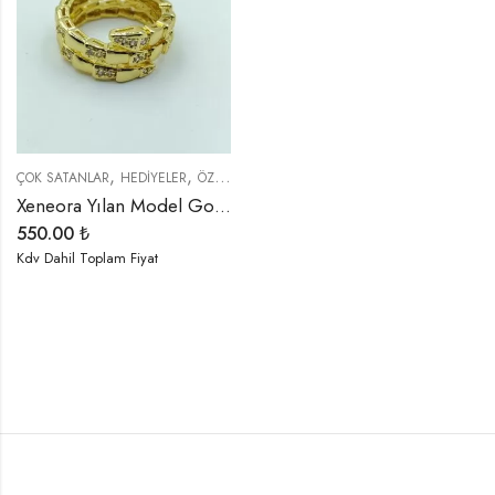
,
,
,
,
ÇOK SATANLAR
HEDIYELER
ÖZEL SERİLER
TREND ÜRÜNLER
YENI GELENLE
Xeneora Yılan Model Gold Yüzük
550.00
₺
Kdv Dahil Toplam Fiyat