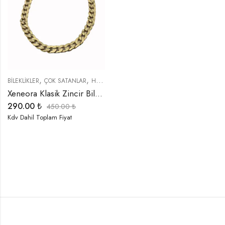
,
,
,
,
BİLEKLİKLER
ÇOK SATANLAR
HEDIYELER
İNDIRIMLI ÜRÜNLER
ÖZEL SERİLER
Xeneora Klasik Zincir Bileklik
290.00
₺
450.00
₺
Kdv Dahil Toplam Fiyat