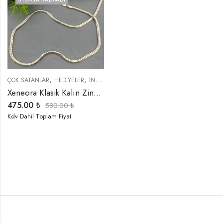
,
,
,
ÇOK SATANLAR
HEDIYELER
İNDIRIMLI ÜRÜNLER
KOLYELER
Xeneora Klasik Kalın Zincir Kolye
475.00
₺
580.00
₺
Kdv Dahil Toplam Fiyat