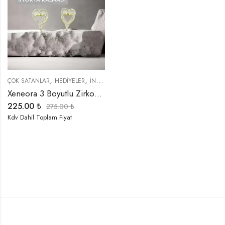
,
,
,
,
,
ÇOK SATANLAR
HEDIYELER
İNDIRIMLI ÜRÜNLER
KÜPELER
SEMBOLLER
TRE
Xeneora 3 Boyutlu Zirkon Taşlı Gold Kalp Küpe
225.00
₺
275.00
₺
Kdv Dahil Toplam Fiyat