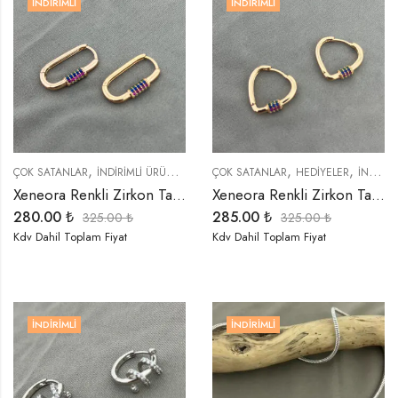
İNDIRIMLI
İNDIRIMLI
,
,
,
,
,
ÇOK SATANLAR
İNDIRIMLI ÜRÜNLER
KÜPELER
ÇOK SATANLAR
TREND ÜRÜNLER
HEDIYELER
İNDIRIMLI ÜRÜNLER
Xeneora Renkli Zirkon Taşlı Dikdörtgen Küpe
Xeneora Renkli Zirkon Taşlı Gold Kalp Küpe
280.00
₺
285.00
₺
325.00
₺
325.00
₺
Kdv Dahil Toplam Fiyat
Kdv Dahil Toplam Fiyat
İNDIRIMLI
İNDIRIMLI