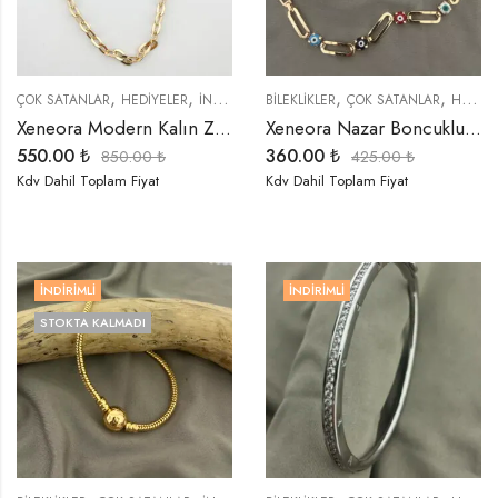
,
,
,
,
,
,
,
ÇOK SATANLAR
HEDIYELER
İNDIRIMLI ÜRÜNLER
BİLEKLİKLER
KOLYELER
ÇOK SATANLAR
ÖZEL SERİLER
HEDIYELER
T
Xeneora Modern Kalın Zincir Gold Kolye
Xeneora Nazar Boncuklu Gold Bileklik
550.00
₺
360.00
₺
850.00
₺
425.00
₺
Kdv Dahil Toplam Fiyat
Kdv Dahil Toplam Fiyat
İNDIRIMLI
İNDIRIMLI
STOKTA KALMADI