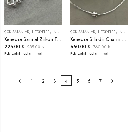
,
,
,
,
,
,
,
ÇOK SATANLAR
HEDIYELER
İNDIRIMLI ÜRÜNLER
ÇOK SATANLAR
KÜPELER
HEDIYELER
ÖZEL SERİLER
İNDIRIMLI ÜRÜNLER
T
Xeneora Sarmal Zirkon Taşlı Halka Küpe
Xeneora Silindir Charm Pan-Dora Kolye
225.00
₺
650.00
₺
285.00
₺
760.00
₺
Kdv Dahil Toplam Fiyat
Kdv Dahil Toplam Fiyat
1
2
3
4
5
6
7