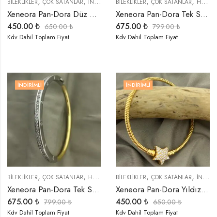
,
,
,
,
,
BİLEKLİKLER
ÇOK SATANLAR
İNDIRIMLI ÜRÜNLER
BİLEKLİKLER
TREND ÜRÜNLER
ÇOK SATANLAR
HEDIYELER
Xeneora Pan-Dora Düz Klipsli Gold Bileklik
Xeneora Pan-Dora Tek Sıra Taşlı Gümüş Renk Kelepçe Bileklik
450.00
₺
675.00
₺
650.00
₺
799.00
₺
Kdv Dahil Toplam Fiyat
Kdv Dahil Toplam Fiyat
İNDIRIMLI
İNDIRIMLI
,
,
,
,
,
,
BİLEKLİKLER
ÇOK SATANLAR
HEDIYELER
BİLEKLİKLER
İNDIRIMLI ÜRÜNLER
ÇOK SATANLAR
ÖZEL SERİLER
İNDIRIMLI ÜRÜNLER
Xeneora Pan-Dora Tek Sıra Taşlı Kelepçe Bileklik
Xeneora Pan-Dora Yıldız Gold Bileklik
675.00
₺
450.00
₺
799.00
₺
650.00
₺
Kdv Dahil Toplam Fiyat
Kdv Dahil Toplam Fiyat