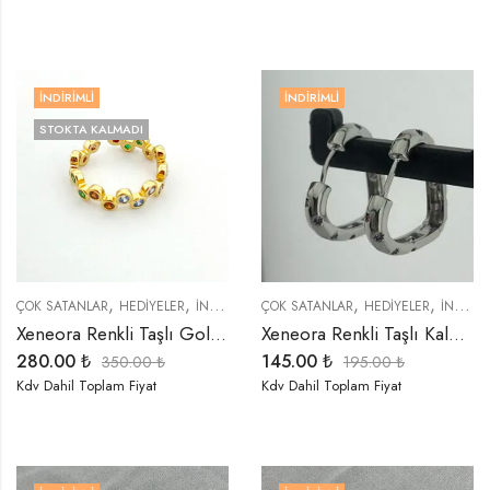
İNDIRIMLI
İNDIRIMLI
STOKTA KALMADI
,
,
,
,
,
,
ÇOK SATANLAR
HEDIYELER
İNDIRIMLI ÜRÜNLER
ÇOK SATANLAR
ÖZEL SERİLER
HEDIYELER
TREND ÜRÜ
İNDIRIMLI ÜRÜNLER
Xeneora Renkli Taşlı Gold Zarif Yüzük
Xeneora Renkli Taşlı Kalp Küpe
280.00
₺
145.00
₺
350.00
₺
195.00
₺
Kdv Dahil Toplam Fiyat
Kdv Dahil Toplam Fiyat