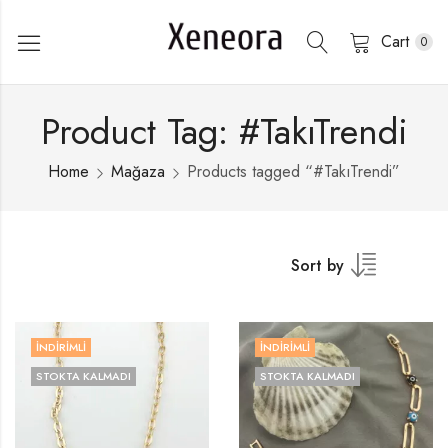
Cart
0
Product Tag: #TakıTrendi
Home
Mağaza
Products tagged “#TakıTrendi”
Sort by
İNDIRIMLI
İNDIRIMLI
STOKTA KALMADI
STOKTA KALMADI