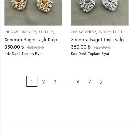
,
,
,
,
,
İNDIRIMLI ÜRÜNLER
KÜPELER
ÖZEL SERİLER
ÇOK SATANLAR
TREND ÜRÜNLER
İNDIRIMLI ÜRÜNLER
YENI GELENL
Xeneora Baget Taşlı Kalp Gold Renk Küpe
Xeneora Baget Taşlı Kalp Gümüş Renk Küpe
350.00
₺
350.00
₺
425.00
₺
425.00
₺
Kdv Dahil Toplam Fiyat
Kdv Dahil Toplam Fiyat
1
2
3
…
6
7