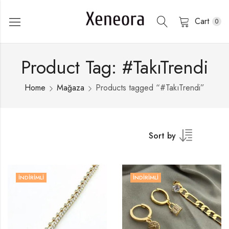
Cart
0
Product Tag: #TakıTrendi
Home
Mağaza
Products tagged “#TakıTrendi”
Sort by
İNDIRIMLI
İNDIRIMLI