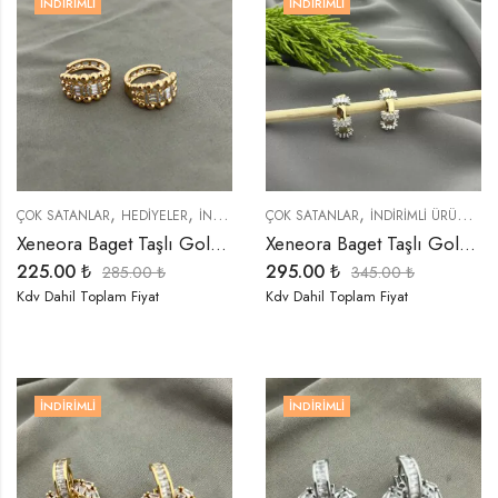
İNDIRIMLI
İNDIRIMLI
,
,
,
,
,
ÇOK SATANLAR
HEDIYELER
İNDIRIMLI ÜRÜNLER
ÇOK SATANLAR
KÜPELER
İNDIRIMLI ÜRÜNLER
TREND ÜRÜNLER
Xeneora Baget Taşlı Gold Küpe
Xeneora Baget Taşlı Gold Küpe
225.00
₺
295.00
₺
285.00
₺
345.00
₺
Kdv Dahil Toplam Fiyat
Kdv Dahil Toplam Fiyat
İNDIRIMLI
İNDIRIMLI