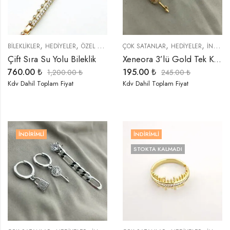
,
,
,
,
BİLEKLİKLER
HEDIYELER
ÖZEL SERİLER
ÇOK SATANLAR
HEDIYELER
İNDIRIMLI ÜRÜNLER
Çift Sıra Su Yolu Bileklik
Xeneora 3’lü Gold Tek Kulak Küpe Seti
760.00
₺
195.00
₺
1,200.00
₺
245.00
₺
Kdv Dahil Toplam Fiyat
Kdv Dahil Toplam Fiyat
İNDIRIMLI
İNDIRIMLI
STOKTA KALMADI