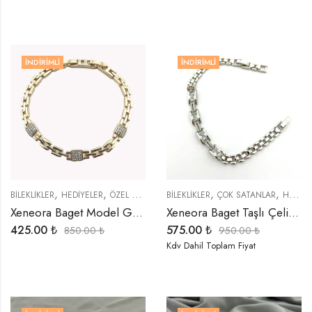
İNDIRIMLI
İNDIRIMLI
,
,
,
,
BİLEKLİKLER
HEDIYELER
ÖZEL SERİLER
BİLEKLİKLER
ÇOK SATANLAR
HEDIYELER
Xeneora Baget Model Geçmeli Bileklik
Xeneora Baget Taşlı Çelik Bileklik
425.00
₺
575.00
₺
850.00
₺
950.00
₺
Kdv Dahil Toplam Fiyat