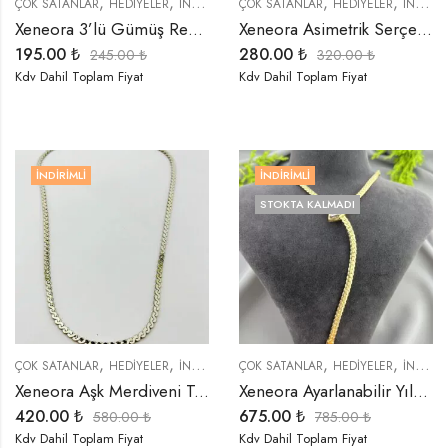
,
,
,
,
,
,
ÇOK SATANLAR
HEDIYELER
İNDIRIMLI ÜRÜNLER
ÇOK SATANLAR
KÜPELER
HEDIYELER
TREND ÜRÜNLER
İNDIRIMLI ÜRÜNLER
Xeneora 3’lü Gümüş Renk Tek Kulak Küpe Seti
Xeneora Asimetrik Serçe Parmak Yüzüğü
195.00
₺
280.00
₺
245.00
₺
320.00
₺
Kdv Dahil Toplam Fiyat
Kdv Dahil Toplam Fiyat
İNDIRIMLI
İNDIRIMLI
STOKTA KALMADI
,
,
,
,
,
,
,
ÇOK SATANLAR
HEDIYELER
İNDIRIMLI ÜRÜNLER
ÇOK SATANLAR
KOLYELER
HEDIYELER
ÖZEL SERİLER
İNDIRIMLI ÜRÜNLER
T
Xeneora Aşk Merdiveni Tamamlayıcı Zincir Kolye
Xeneora Ayarlanabilir Yılan Dekolte Gold Kolye
420.00
₺
675.00
₺
580.00
₺
785.00
₺
Kdv Dahil Toplam Fiyat
Kdv Dahil Toplam Fiyat